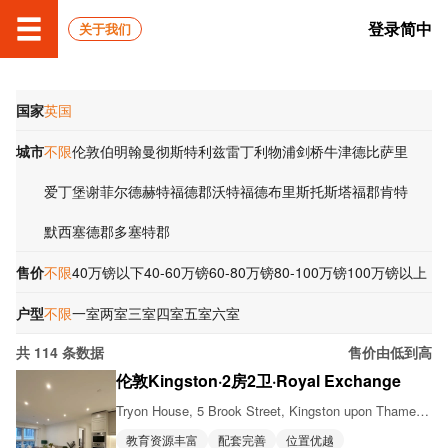
登录
简中
关于我们
国家
英国
城市
不限
伦敦
伯明翰
曼彻斯特
利兹
雷丁
利物浦
剑桥
牛津
德比
萨里
爱丁堡
谢菲尔德
赫特福德郡
沃特福德
布里斯托
斯塔福郡
肯特
默西塞德郡
多塞特郡
售价
不限
40万镑以下
40-60万镑
60-80万镑
80-100万镑
100万镑以上
户型
不限
一室
两室
三室
四室
五室
六室
共
114
条数据
售价由低到高
伦敦Kingston·2房2卫·Royal Exchange
Tryon House, 5 Brook Street, Kingston upon Thames, KT1 2NH
教育资源丰富
配套完善
位置优越