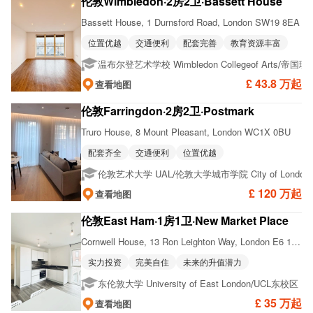
伦敦Wimbledon·2房2卫·Bassett House
Bassett House, 1 Durnsford Road, London SW19 8EA
位置优越
交通便利
配套完善
教育资源丰富
/
温布尔登艺术学校 Wimbledon Collegeof Arts
帝国理工
£ 43.8 万起
查看地图
伦敦Farringdon·2房2卫·Postmark
Truro House, 8 Mount Pleasant, London WC1X 0BU
配套齐全
交通便利
位置优越
/
伦敦艺术大学 UAL
伦敦大学城市学院 City of London C
£ 120 万起
查看地图
伦敦East Ham·1房1卫·New Market Place
Cornwell House, 13 Ron Leighton Way, London E6 1EQ
实力投资
完美自住
未来的升值潜力
/
东伦敦大学 University of East London
UCL东校区 UCL 
£ 35 万起
查看地图