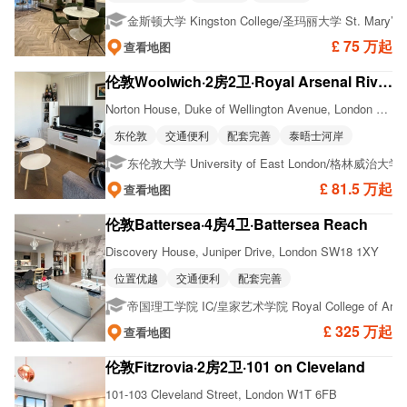
/
金斯顿大学 Kingston College
圣玛丽大学 St. Mary’s Un
£ 75 万起
查看地图
伦敦Woolwich·2房2卫·Royal Arsenal Riverside
Norton House, Duke of Wellington Avenue, London SE18 6EY
东伦敦
交通便利
配套完善
泰晤士河岸
/
东伦敦大学 University of East London
格林威治大学 Univ
£ 81.5 万起
查看地图
伦敦Battersea·4房4卫·Battersea Reach
Discovery House, Juniper Drive, London SW18 1XY
位置优越
交通便利
配套完善
/
/
帝国理工学院 IC
皇家艺术学院 Royal College of Art
£ 325 万起
查看地图
伦敦Fitzrovia·2房2卫·101 on Cleveland
101-103 Cleveland Street, London W1T 6FB