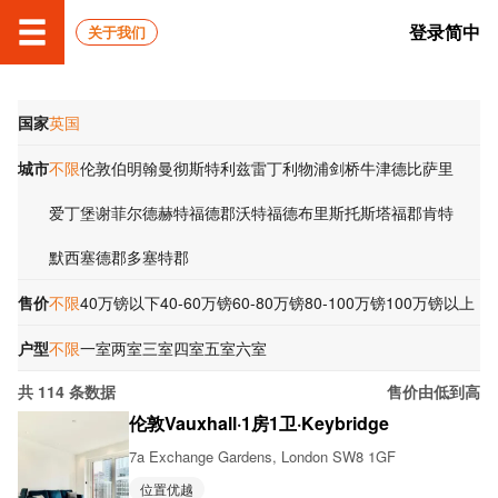
登录
简中
关于我们
国家
英国
城市
不限
伦敦
伯明翰
曼彻斯特
利兹
雷丁
利物浦
剑桥
牛津
德比
萨里
爱丁堡
谢菲尔德
赫特福德郡
沃特福德
布里斯托
斯塔福郡
肯特
默西塞德郡
多塞特郡
售价
不限
40万镑以下
40-60万镑
60-80万镑
80-100万镑
100万镑以上
户型
不限
一室
两室
三室
四室
五室
六室
共
114
条数据
售价由低到高
伦敦Vauxhall·1房1卫·Keybridge
7a Exchange Gardens, London SW8 1GF
位置优越