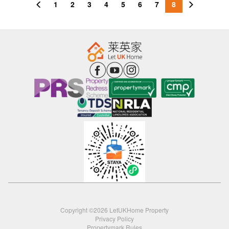
1
2
3
4
5
6
7
8
Copyright ©2026 LetUKHome Property
Privacy Policy
Propertymark Rules