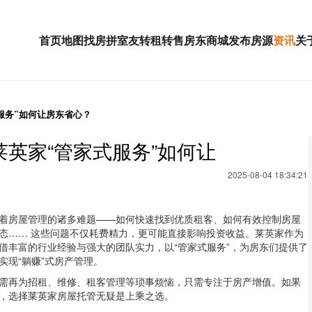
首页
地图找房
拼室友
转租
转售
房东
商城
发布房源
资讯
关
服务”如何让房东省心？
英家“管家式服务”如何让
2025-08-04 18:34:21
着房屋管理的诸多难题——如何快速找到优质租客、如何有效控制房屋
态…… 这些问题不仅耗费精力，更可能直接影响投资收益。莱英家作为
借丰富的行业经验与强大的团队实力，以“管家式服务”，为房东们提供了
实现“躺赚”式房产管理。
需再为招租、维修、租客管理等琐事烦恼，只需专注于房产增值。如果
，选择莱英家房屋托管无疑是上乘之选。