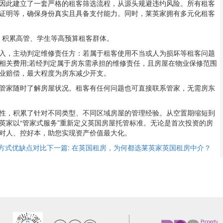
因此建立了一套严格的租客筛选流程，从源头规避违约风险。所有租客
证明等，确保身份真实且具备支付能力。同时，莱英家拥有多元化租客
，积累高管、学生等高预算租客群体。
入，主动判定维修责任方：若属于租客使用不当或人为损坏等租客问题
相关费用;若经判定属于房东需承担的维修责任，且房屋在物业保修范围
业赔偿，最大程度为房东减少开支。
管家随时了解房屋状况。租客有任何问题也可直接联系管家，无需房东
。
性，积累了针对不同类型、不同区域房屋的管理经验。从空置期缩短到
英家以“管家式服务”重新定义英国房屋托管标准。无论是首次投资的房
对人、控好本，助您实现资产价值最大化。
房方式优缺点对比
下一篇: 在英国租房，为何都选莱英家英国租房中介？