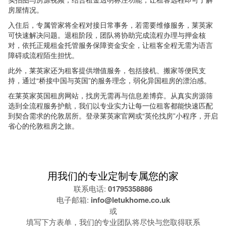
房屋情况。
入住后，专属管家将全程对接日常事务，若需要维修服务，莱英家
可快速解决问题。退租阶段，团队将协助完成流程办理与押金核
对，依托正规租金托管服务保障资金安全，让租客全程无需为语言
障碍或流程陌生担忧。
此外，莱英家还为租客提供增值服务，包括接机、搬家等便民支
持，通过“桥接中国与英国”的服务理念，弱化异国租房的漂泊感。
在莱英家英国租房网站，找房无需再与信息差博弈。从真实房源筛
选到全流程服务护航，我们以专业实力让每一位租客都能快速匹配
到契合需求的伦敦居所。登录莱英家官网或“英伦找房”小程序，开启
省心的伦敦租房之旅。
用我们的专业定制专属您的家
联系电话:
01795358886
电子邮箱:
info@letukhome.co.uk
或
填写下方表单，我们的专业团队将尽快与您取得联系