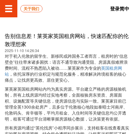
登录
简中
关于我们
告别信息差！莱英家英国租房网站，快速匹配你的伦
敦理想家
2025-11-10 14:26:34
对于初入伦敦的留学生、新移民或跨国务工者而言，租房时的“信息
壁垒”往往带来诸多困扰：语言不通导致沟通受阻、房源真假难辨浪
费时间、流程不熟悉陷入被动……莱英家作为专业的
英国租房网
站
，依托深厚的行业积淀与规范化服务，精准解决跨境租客的核心
痛点，让找房更高效、居住更安心。
莱英家英国租房网站内均为真实房源。平台建立严格的房源核验机
制，所有上线房源均经过实地考察，全面核验房东资质、房屋面
积、设施配置等关键信息，使房源信息与实际一致。莱英家目前已
管理全英1300余处房产，且多位于伦敦核心地段如泰晤士河南岸、
伦敦码头、肯辛顿等，平均月租金、入住时间等关键信息均公开透
明，租客可通过平台清晰掌握房源核心数据，让决策更有依据。
所有房源均通过“英伦找房”小程序同步展示，支持租客在线查看真实
实拍图与房源视频，结合租金透明标注功能，让租客远程即可了解