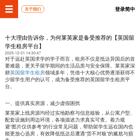
登录
简中
关于我们
十大理由告诉你，为何莱英家是备受推荐的【英国留
学生租房平台】
2025-12-01 14:30:47
对于远赴英国求学的学子而言，租房不仅是抵达异国后的首
要难题，更关乎留学期间的生活品质与安全保障。莱英家深
耕
英国留学生租房
领域多年，凭借十大核心优势逐渐获得不
少留学生用户的认可，成为备受推荐的英国留学生租房平
台。
一、提供真实房源，减少虚假困扰
莱英家上线房源均经过实地勘察与信息核验，从公寓户型、
配套设施到周边环境，各项描述力求真实可查。着力规
避“图片仅供参考”的行业常见问题，帮助留学生远在国内也
能更放心选房，有效降低抵达后遭遇“货不对板”的尴尬与损