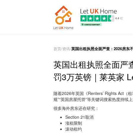
首页
/
资讯
/
英国出租执照全面严查：2026房东不合
英国出租执照全面严查
罚3万英镑｜莱英家 Let
随着2026年英国《Renters’ Rights 
规”“英国房屋托管”等关键词搜索热度持续
很多海外房东还在研究：
Section 21取消
涨租限制
滚动租约