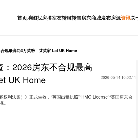
首页
地图找房
拼室友
转租
转售
房东
商城
发布房源
资讯
关
规最高罚3万英镑｜莱英家 Let UK Home
：2026房东不合规最高
 UK Home
2026-05-14 10:02:11
Act（租客权利法案）》正式生效，“英国出租执照”“HMO License”“英国房东合
上涨。