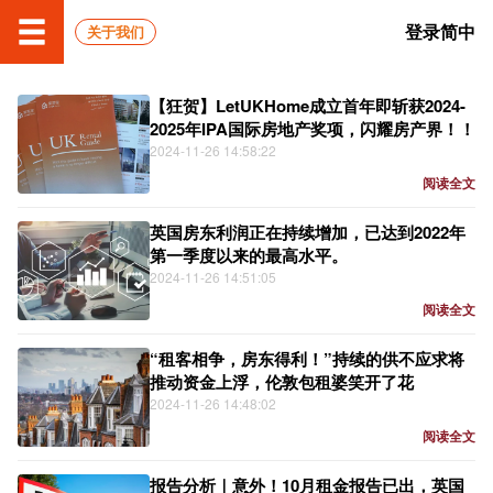
登录
简中
关于我们
【狂贺】LetUKHome成立首年即斩获2024-
2025年IPA国际房地产奖项，闪耀房产界！！
2024-11-26 14:58:22
阅读全文
英国房东利润正在持续增加，已达到2022年
第一季度以来的最高水平。
2024-11-26 14:51:05
阅读全文
“租客相争，房东得利！”持续的供不应求将
推动资金上浮，伦敦包租婆笑开了花
2024-11-26 14:48:02
阅读全文
报告分析｜意外！10月租金报告已出，英国