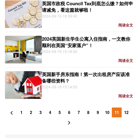
英国市政税 Council Tax到底怎么缴？如何申
请减免，看这篇就够啦！
2024-09-19 18:39:40
阅读全文
2024英国新生学生公寓入住指南，一文教你
顺利在英国“安家落户”！
2024-09-19 15:18:26
阅读全文
英国新手房东指南！第一次出租房产应该准
备哪些资料？
2024-09-19 15:14:05
阅读全文
1
2
3
4
5
6
7
8
9
10
11
12