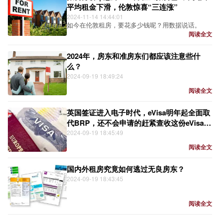
平均租金下滑，伦敦惊喜“三连涨”
2024-11-14 14:44:01
如今在伦敦租房，要花多少钱呢？用数据说话。
阅读全文
2024年，房东和准房东们都应该注意些什
么？
2024-09-19 18:49:24
阅读全文
英国签证进入电子时代，eVisa明年起全面取
代BRP，还不会申请的赶紧查收这份eVisa保
姆级申请教程
2024-09-19 18:45:49
阅读全文
国内外租房究竟如何逃过无良房东？
2024-09-19 18:43:45
阅读全文