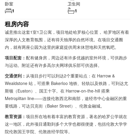
卧室
卫生间
1
1
租房内容
诚意推出这套1室1卫公寓，项目地处哈罗核心位置，
哈罗地区有着
深厚的人文教育氛围，还有得天独厚的自然环境。在项目交通圈
内，就有两座公园为这里的家庭提供周末休憩地和天然氧吧。
项目配套：
配有健身房，周边还有许多优越的室外环境，可供跑步
与运动。附近还有许多高尔夫网球俱乐部可供选择。
交通便利：
从项目步行可以到达2个重要站点：在 Harrow &
Wealdstone 站，可搭乘 Bakerloo 地铁、轻轨以及铁路，可到达尤
斯顿（Euston）、国王十字。在 Harrow-on-the-hill 搭乘
Metroplitan line——连接伦敦西北和南部，途经市中心金融区的重
要线路，可达贝克街（Baker Street）、伦敦金融城。
教育资源：
项目所在地有着丰富的教育资源，著名的哈罗公学就在
这一地区，此外项目通勤到多个大学也都很便捷，包括伦敦大学学
院伦敦国王学院、伦敦政经学院等。