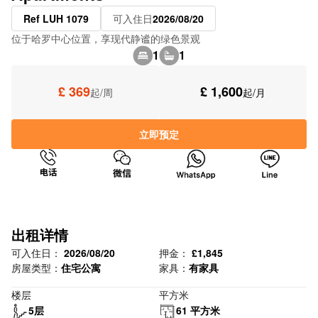
Ref LUH 1079
可入住日
2026/08/20
位于哈罗中心位置，享现代静谧的绿色景观
1
1
£ 369
£ 1,600
起/周
起/月
立即预定
出租详情
可入住日：
2026/08/20
押金：
£1,845
房屋类型：
住宅公寓
家具：
有家具
楼层
平方米
5层
61 平方米