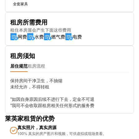
Palmerston Road Stop Z
全套家具
Harrow Weald Bus Garage Stop WT
租房所需费用
Weald Lane Stop WL
租住本房屋会产生下面这些费用
网费
水费
燃气费
电费
租房须知
居住规范
租房流程
保持房间干净卫生，不抽烟

未经允许，不得转租

*如因自身原因后续不进行下去，定金不可退

*我司不会收取跟租房相关任何形式的服务费
莱英家租赁的优势
真实照片，真实房源
100% 真实的房产图片和视频，可供虚拟或现场查看。