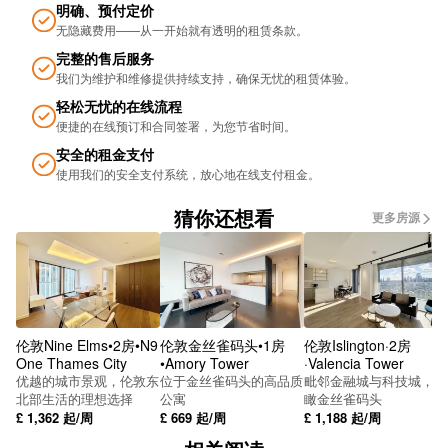
明确、预付定价
无隐藏费用——从一开始就有透明的租赁条款。
完整的售后服务
我们为维护和维修提供持续支持，确保无忧的租​​赁体验。
轻松无忧的在线流程
便捷的在线预订和合同签署，为您节省时间。
安全的租金支付
使用我们的安全支付系统，放心地在线支付租金。
猜你还想看
更多房源
伦敦Nine Elms•2房•N9
伦敦金丝雀码头•1房
伦敦Islington·2房
One Thames City
•Amory Tower
·Valencia Tower
优越的城市景观，伦敦东
位于金丝雀码头的高品质
毗邻金融城与科技城，俯
北部生活的理想选择
公寓
瞰金丝雀码头
£
1,362
起/周
£
669
起/周
£
1,188
起/周