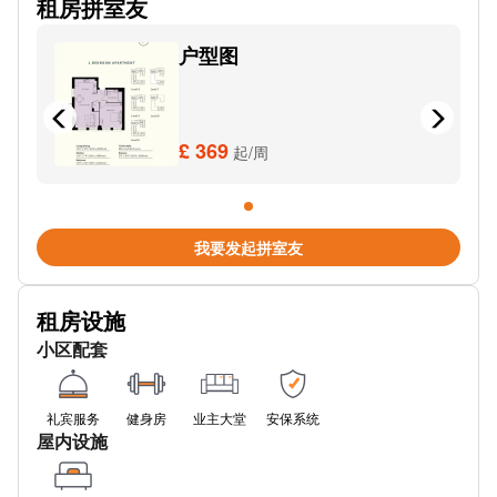
租房拼室友
Wealdstone Baptist Church (Stop D)
户型图
The Wealdstone Centre Stop F
Cunningham Park
哈罗和韦尔斯通
£ 369
起/周
Salvatorian College St Joseph's CH Stop WN
Montrose Road Stop A
我要发起拼室友
Pinner Park Avenue Headstone
租房设施
Harrow & Wealdstone Overground Station
小区配套
Broadfields Sports Ground
Oxford Road Wealdstone (Stop U)
礼宾服务
健身房
业主大堂
安保系统
屋内设施
Parkfield Avenue