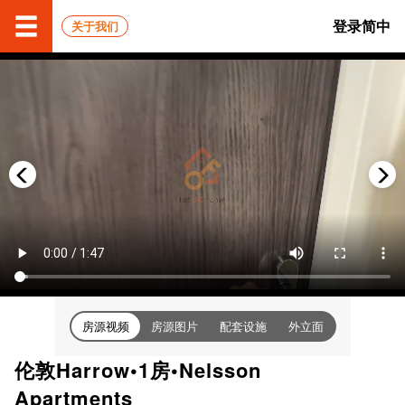
登录
简中
关于我们
房源视频
房源图片
配套设施
外立面
伦敦Harrow•1房•Nelsson
Apartments