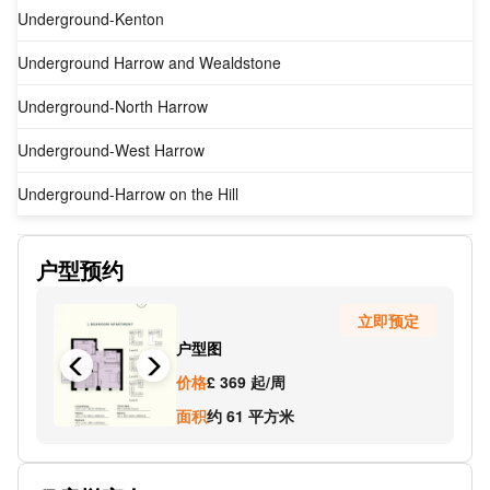
Underground-Kenton
Underground Harrow and Wealdstone
Underground-North Harrow
Underground-West Harrow
Underground-Harrow on the Hill
Underground-Rayners Lane
户型预约
Harrow View Stop P
立即预定
Headstone Drive
户型图
Pinner Park Avenue
价格
£ 369 起/周
Pinner View
面积
约 61 平方米
Hide Road