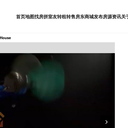
首页
地图找房
拼室友
转租
转售
房东
商城
发布房源
资讯
关
 House