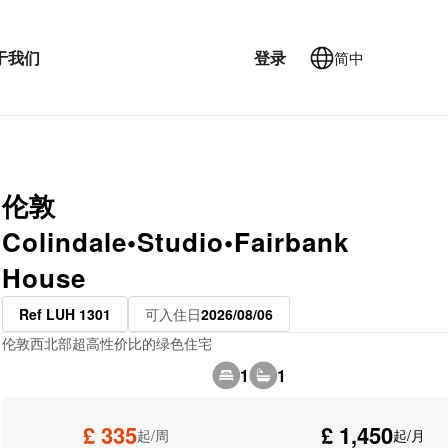
于我们
登录
简中
伦敦
Colindale•Studio•Fairbank
House
Ref LUH 1301
可入住日
2026/08/06
伦敦西北部超高性价比的绿色住宅
1
1
£ 335
£ 1,450
起/周
起/月