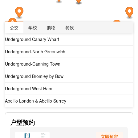
公交
学校
购物
餐饮
Underground Canary Wharf
Underground-North Greenwich
Underground-Canning Town
Underground Bromley by Bow
Underground West Ham
Abellio London & Abellio Surrey
Emirates Greenwich Peninsula
户型预约
Boord Street Stop Mt
立即预定
Dreadnought Street Stop Ma