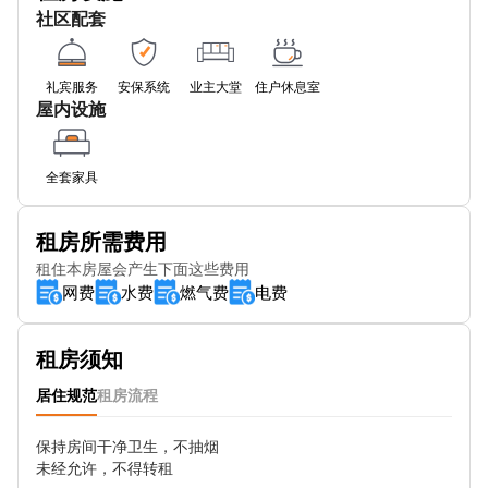
社区配套
Coldharbour Stop F
The Blue Bridge Stop E
礼宾服务
安保系统
业主大堂
住户休息室
屋内设施
Baffin Way Stop BD
Millennium Village South (Stop MK)
全套家具
Tunnel Avenue (Stop MP)
租房所需费用
Milllennium Leisure Park West Stop Me
租住本房屋会产生下面这些费用
网费
水费
燃气费
电费
Millennium Leisure Park East Stop MF
Christ Church Primary School Stop MR
租房须知
Peninsular Park Road
居住规范
租房流程
Calvert Road
保持房间干净卫生，不抽烟

未经允许，不得转租

Marlton Street (Stop P)