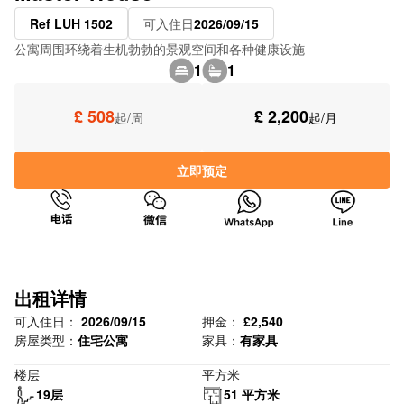
Ref LUH 1502
可入住日
2026/09/15
公寓周围环绕着生机勃勃的景观空间和各种健康设施
1
1
£ 508
£ 2,200
起/周
起/月
立即预定
出租详情
可入住日：
2026/09/15
押金：
£2,540
房屋类型：
住宅公寓
家具：
有家具
楼层
平方米
19层
51 平方米