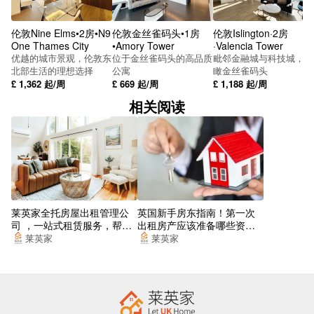
Ladysmith Road
伦敦Nine Elms•2房•N9
伦敦金丝雀码头•1房
伦敦Islington·2房
Morley Road Plaistow (Stop J)
One Thames City
•Amory Tower
·Valencia Tower
优越的城市景观，伦敦东
位于金丝雀码头的高品质
毗邻金融城与科技城，俯
Stephens Court
北部生活的理想选择
公寓
瞰金丝雀码头
£
1,362
起/周
£
669
起/周
£
1,188
起/周
Church Street (Stop N)
相关阅读
East London Cemetery
Suffolk Road
Florence Road (Stop N)
North Crescent Business Centre (Stop J)
莱英家全托房屋出租管理公
英国新手房东指南！第一次
司 ，一站式租赁服务，帮你
出租房产应该准备哪些资
Stratford Park (Stop S)
找到梦想的居所
料？
莱英家
莱英家
Barnby Street (Stop H)
Boxley Street