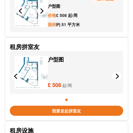
户型图
Morden Wharf Road Stop MV
价格
£ 508 起/周
Millennium Primary School Stop MS
面积
约 51 平方米
Millennium Village Oval Square Stop MC
租房拼室友
Leamouth Orchard Place Stop I
户型图
Charrington Steps
Emirates Air Line Royal Docks
Emirates Royal Docks
£ 508
起/周
Leamouth Road Stop BC
Blackwall Lane (Stop Mu)
我要发起拼室友
DLR West Silvertown
租房设施
DLR Royal Victoria