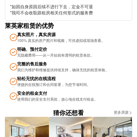
*如因自身原因后续不进行下去，定金不可退

Vanbrugh Hill Stop D
*我司不会收取跟租房相关任何形式的服务费
Pelton Road (Stop C)
莱英家租赁的优势
Kemsing Road (Stop D)
真实照片，真实房源
100% 真实的房产图片和视频，可供虚拟或现场查看。
DLR West Ham
明确、预付定价
无隐藏费用——从一开始就有透明的租赁条款。
Corporation Street Stop A
完整的售后服务
DLR Abbey Road
我们为维护和维修提供持续支持，确保无忧的租​​赁体验。
轻松无忧的在线流程
Milner Road Canning Town Stop C
便捷的在线预订和合同签署，为您节省时间。
Godbold Road Stop M
安全的租金支付
使用我们的安全支付系统，放心地在线支付租金。
Mitre Road Stop Q
猜你还想看
更多房源
Leywick Street (Stop Q)
Plaistow Grove (Stop M)