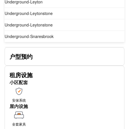
Underground-Leyton
Underground-Leytonstone
Underground-Leytonstone
Underground-Snaresbrook
DLR West Ham
户型预约
Corporation Street Stop A
DLR Abbey Road
租房设施
小区配套
Milner Road Canning Town Stop C
Godbold Road Stop M
安保系统
Mitre Road Stop Q
屋内设施
Leywick Street (Stop Q)
全套家具
Plaistow Grove (Stop M)