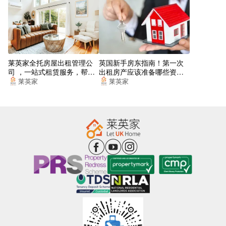
DLR Bow Church
Rounton Road (Stop V)
Warton Road Stop M
莱英家全托房屋出租管理公
英国新手房东指南！第一次
司 ，一站式租赁服务，帮你
出租房产应该准备哪些资
Carpenters Primary School
找到梦想的居所
料？
莱英家
莱英家
Gibbins Road
Stratford H Stcarpenters Road Stop N
Autumn Street Stop Ov
Stratford High St Carpenters Rd Stop J
London Aquatics Centre Stop H
Tredegar Road Stop Q