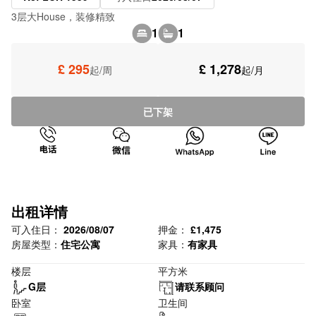
3层大House，装修精致
1
1
£ 295
£ 1,278
起/周
起/月
已下架
出租详情
可入住日：
2026/08/07
押金：
£1,475
房屋类型：
住宅公寓
家具：
有家具
楼层
平方米
G层
请联系顾问
卧室
卫生间