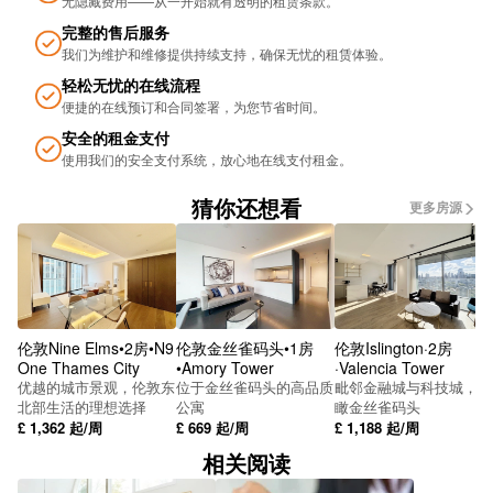
无隐藏费用——从一开始就有透明的租赁条款。
完整的售后服务
DLR Devons Road
我们为维护和维修提供持续支持，确保无忧的租​​赁体验。
Hancock Road Stop V
轻松无忧的在线流程
便捷的在线预订和合同签署，为您节省时间。
Grace Street Stop U
安全的租金支付
使用我们的安全支付系统，放心地在线支付租金。
Bow Interchange Stop T
猜你还想看
更多房源
St Leonards Street Stop R
Bow Flyover Stop P
Marshgate Lane Stop W
Bow Road
伦敦Nine Elms•2房•N9
伦敦金丝雀码头•1房
伦敦Islington·2房
One Thames City
•Amory Tower
·Valencia Tower
Bow Bus Garage Stop C
优越的城市景观，伦敦东
位于金丝雀码头的高品质
毗邻金融城与科技城，俯
北部生活的理想选择
公寓
瞰金丝雀码头
£
1,362
起/周
£
669
起/周
£
1,188
起/周
DLR Pudding Mill Lane
相关阅读
Abbey Lane Stop L