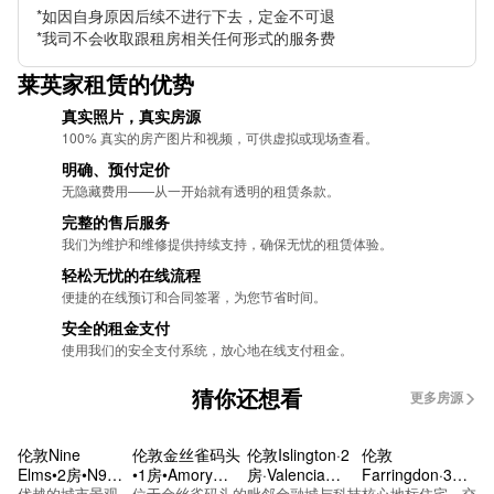
*如因自身原因后续不进行下去，定金不可退

Underground-Liverpool Street
*我司不会收取跟租房相关任何形式的服务费
Underground-Liverpool Street
莱英家租赁的优势
Underground-Farringdon
真实照片，真实房源
100% 真实的房产图片和视频，可供虚拟或现场查看。
Underground-St Pauls
明确、预付定价
无隐藏费用——从一开始就有透明的租赁条款。
Underground-St Pauls
完整的售后服务
Underground-Chancery Lane
我们为维护和维修提供持续支持，确保无忧的租​​赁体验。
轻松无忧的在线流程
Underground-Cannon Street
便捷的在线预订和合同签署，为您节省时间。
安全的租金支付
Underground-Mansion House
使用我们的安全支付系统，放心地在线支付租金。
Underground-Arsenal
猜你还想看
更多房源
Underground-Holloway Road
伦敦Nine
伦敦金丝雀码头
伦敦Islington·2
伦敦
Underground-Caledonian Road
Elms•2房•N9
•1房•Amory
房·Valencia
Farringdon·3房
One Thames
优越的城市景观，
Tower
位于金丝雀码头的
Tower
毗邻金融城与科技
·Dispatch House
核心地标住宅，交