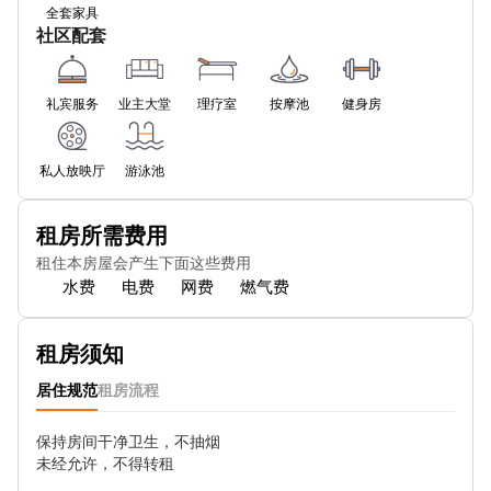
全套家具
Underground-Cannon Street
社区配套
Underground-Cannon Street
礼宾服务
业主大堂
理疗室
按摩池
健身房
Underground-Bank
Underground-Bank
私人放映厅
游泳池
Underground-Old Street
租房所需费用
Underground Angel
租住本房屋会产生下面这些费用
水费
电费
网费
燃气费
Underground-Highbury & Islington
Underground-Moorgate
租房须知
Underground-Barbican
居住规范
租房流程
Underground-Moorgate
保持房间干净卫生，不抽烟

未经允许，不得转租

Underground-Moorgate