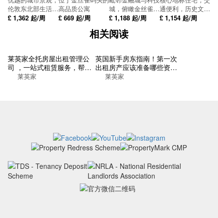
Underground-Lambeth North
City
伦敦东北部生活的
高品质公寓
城，俯瞰金丝雀码
通便利，历史文化
理想选择
头
悠久
£
1,362
起/周
£
669
起/周
£
1,188
起/周
£
1,154
起/周
Underground-Southwark
相关阅读
Underground-Waterloo
莱英家全托房屋出租管理公
英国新手房东指南！第一次
Underground-Blackfriars
司 ，一站式租赁服务，帮你
出租房产应该准备哪些资
找到梦想的居所
料？
莱英家
莱英家
Underground-Embankment
Underground-Temple
Underground-Russell Square
King's Cross St Pancras
Underground-Holborn
Underground-Embankment
Underground-Charing Cross