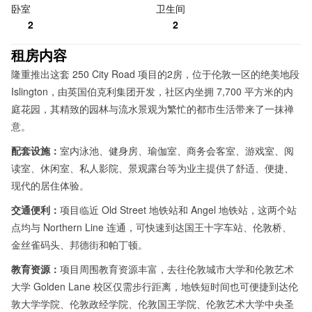
卧室
卫生间
2
2
租房内容
隆重推出这套 250 City Road 项目的2房，位于伦敦一区的绝美地段
Islington，由英国伯克利集团开发，社区内坐拥 7,700 平方米的内
庭花园，其精致的园林与流水景观为繁忙的都市生活带来了一抹禅
意。
配套设施：
室内泳池、健身房、瑜伽室、商务会客室、游戏室、阅
读室、休闲室、私人影院、景观露台等为业主提供了舒适、便捷、
现代的居住体验。
交通便利：
项目临近 Old Street 地铁站和 Angel 地铁站，这两个站
点均与 Northern Line 连通，可快速到达国王十字车站、伦敦桥、
金丝雀码头、邦德街和帕丁顿。
教育资源：
项目周围教育资源丰富，去往伦敦城市大学和伦敦艺术
大学 Golden Lane 校区仅需步行距离，地铁短时间也可便捷到达伦
敦大学学院、伦敦政经学院、伦敦国王学院、伦敦艺术大学中央圣