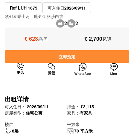
Ref LUH 1675
可入住日
2026/09/11
紧邻泰晤士河，毗邻伊丽莎白线
2
2
£ 623
£ 2,700
起/周
起/月
立即预定
出租详情
可入住日：
2026/09/11
押金：
£3,115
房屋类型：
住宅公寓
家具：
有家具
楼层
平方米
8层
70 平方米