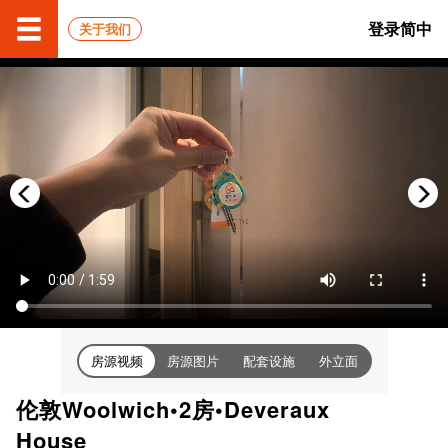
登录
简中
关于我们
房源视频
房源图片
配套设施
外立面
伦敦Woolwich•2房•Deveraux
House