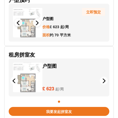
Thomas Street (Stop T)
立即预定
Plumstead Road Woolwich Mkt Stop K
户型图
DLR Woolwch Arsenal
价格
£ 623 起/周
John Wilson Street Powis St (Stop Y)
面积
约 70 平方米
Plumstead Road Burrage Road Stop Za
租房拼室友
The Woolwich Centre Stop S
户型图
North Woolwich Police Station Stop N
North Woolwich Free Ferry Stop A
Burrage Road
£ 623
起/周
Roebourne Way (Stop E)
Royal Victoria Gardens Stop M
我要发起拼室友