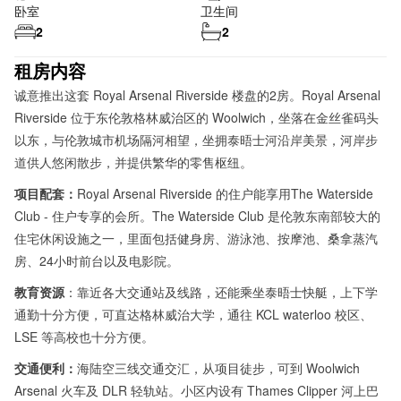
卧室
卫生间
2
2
租房内容
诚意推出这套 Royal Arsenal Riverside 楼盘的2房。Royal Arsenal
Riverside 位于东伦敦格林威治区的 Woolwich，坐落在金丝雀码头
以东，与伦敦城市机场隔河相望，坐拥泰晤士河沿岸美景，河岸步
道供人悠闲散步，并提供繁华的零售枢纽。
项目配套：
Royal Arsenal Riverside 的住户能享用The Waterside
Club - 住户专享的会所。The Waterside Club 是伦敦东南部较大的
住宅休闲设施之一，里面包括健身房、游泳池、按摩池、桑拿蒸汽
房、24小时前台以及电影院。
教育资源
：靠近各大交通站及线路，还能乘坐泰晤士快艇，上下学
通勤十分方便，可直达格林威治大学，通往 KCL waterloo 校区、
LSE 等高校也十分方便。
交通便利：
海陆空三线交通交汇，从项目徒步，可到 Woolwich
Arsenal 火⻋及 DLR 轻轨站。小区内设有 Thames Clipper 河上巴