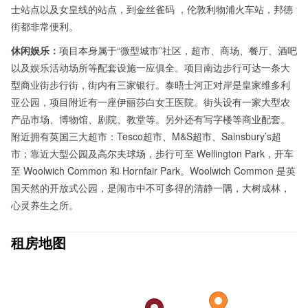
士站点以及女皇线的站点，到金丝雀码 ，伦敦利物浦火⻋站，邦德
街都非常便利。
休闲娱乐：
项目本身属于“微型城市”社区，超市、商场、餐厅、酒吧
以及娱乐活动场所等配套设施一应俱全。项目南边步行可达一条大
型商业街步行街，街内有三家银行。泰晤士河正对岸是皇家维多利
亚公园，项目附近有一座伊丽莎白女王医院。街头设有一家大型农
产品市场、博物馆、剧院、教堂等。另外还有写字楼等商业配套。
附近拥有英国三大超市：Tesco超市、M&S超市、Sainsbury’s超
市；靠近大型公园及高尔夫球场，步行可至 Wellington Park，开车
至 Woolwich Common 和 Hornfair Park。Woolwich Common 是英
国天然的开放式公园，是闹市中不可多得的清静一隅，大树成林，
心灵养生之所。
租房地图