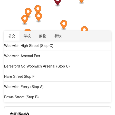
公交
学校
购物
餐饮
Woolwich High Street (Stop C)
Woolwich Arsenal Pier
Beresford Sq Woolwich Arsenal (Stop U)
Hare Street Stop F
Woolwich Ferry (Stop A)
Powis Street (Stop B)
Calderwood Street Stop V
户型预约