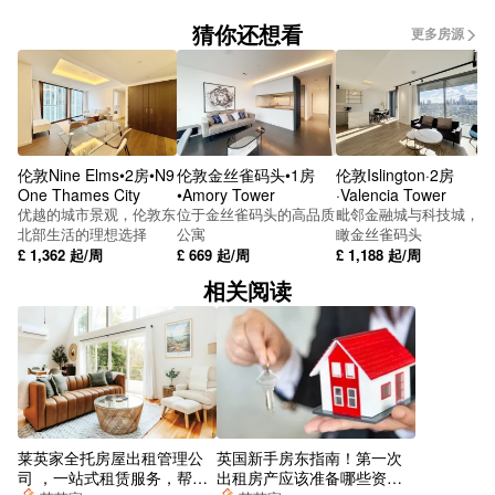
猜你还想看
更多房源
伦敦Nine Elms•2房•N9
伦敦金丝雀码头•1房
伦敦Islington·2房
One Thames City
•Amory Tower
·Valencia Tower
优越的城市景观，伦敦东
位于金丝雀码头的高品质
毗邻金融城与科技城，俯
北部生活的理想选择
公寓
瞰金丝雀码头
£
1,362
起/周
£
669
起/周
£
1,188
起/周
相关阅读
莱英家全托房屋出租管理公
英国新手房东指南！第一次
司 ，一站式租赁服务，帮你
出租房产应该准备哪些资