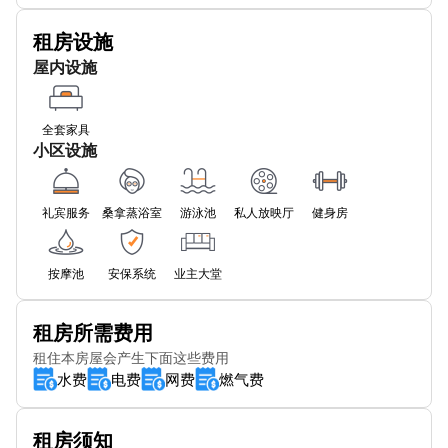
Pier Road Stop R
租房设施
Kingsman Street
屋内设施
全套家具
小区设施
礼宾服务
桑拿蒸浴室
游泳池
私人放映厅
健身房
按摩池
安保系统
业主大堂
租房所需费用
租住本房屋会产生下面这些费用
水费
电费
网费
燃气费
租房须知