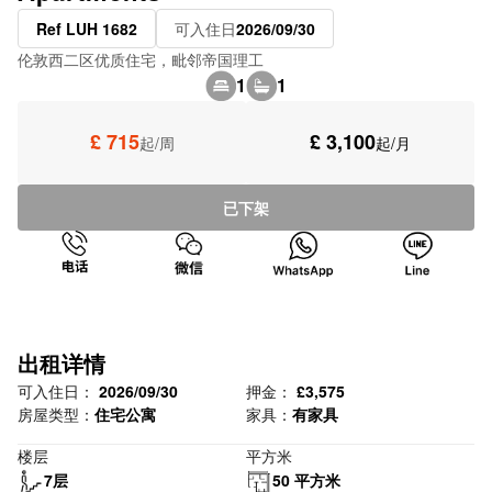
Ref LUH 1682
可入住日
2026/09/30
伦敦西二区优质住宅，毗邻帝国理工
1
1
£ 715
£ 3,100
起/周
起/月
已下架
出租详情
可入住日：
2026/09/30
押金：
£3,575
房屋类型：
住宅公寓
家具：
有家具
楼层
平方米
7层
50 平方米