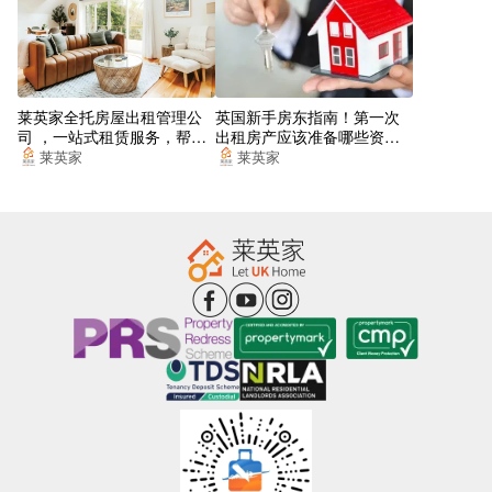
Furness Road (Stop W)
Nightingale Road (Stop G)
莱英家全托房屋出租管理公
英国新手房东指南！第一次
肯萨尔格林
司 ，一站式租赁服务，帮你
出租房产应该准备哪些资
找到梦想的居所
料？
莱英家
莱英家
Mitre Way Wormwood Scrubs (Stop H)
Webb Place (Stop S)
Doyle Gardens
Harlesden Road (Stop K)
Old Oak Lane Atlas Road (Stop J)
Willesden Junction Overground Station
Neville Close (Stop C)
Pentland Road Stop MW