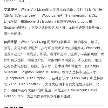
London（KCL）。
交通便利：
White City Living附近汇聚三条地铁，步行可到达White
City站（Central Line），Wood Lane站（Hammersmith & City
Line粉线）和Shepherd's Bush站（轨道交通Overground和
Southern城铁），方便到达伦敦各大区域，无论是通勤还是购物，
都十分便捷。
休闲生活：
White City Living 周围环绕着世界一流的零售、娱乐、
教育、文化和商业场所，步行可达欧洲最大的购物中心 Westfield，
这里有超过500家商店、影院、餐厅和超市，提供了丰富的购物、餐
饮和娱乐选择，满足住户的日常购物和休闲需求。不仅如此，附近
还有多家电影院、剧院、音乐厅、艺术画廊和博物馆，如Design
Museum、Leighton House Museum、牧羊人丛林帝国音乐厅
（Shepherd's Bush Empire）、丛林音乐厅（Bush Hall）和丛林剧
院（The Bush Theatre），为居民提供丰富的文化娱乐选择。此
外，项目内设有大量绿地和花园，附近还有Ravenscourt Park和
Holland Park，为居民提供休闲娱乐的好去处。