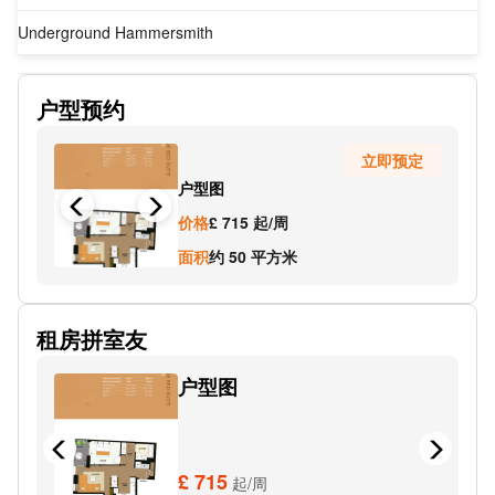
Underground Hammersmith
Underground Hammersmith
户型预约
Underground Hammersmith
立即预定
Underground-Stamford Brook
户型图
Underground-East Acton
价格
£ 715 起/周
Underground-Kensal Green
面积
约 50 平方米
Underground Wood Lane
租房拼室友
Underground White City
户型图
Underground Shepherd's Bush Market
Underground Latimer Road
Underground Shepherd's Bush
£ 715
起/周