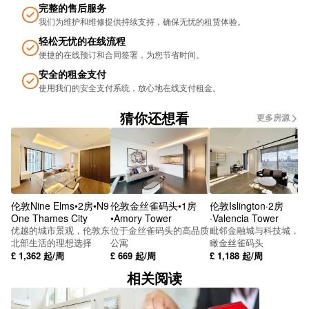
Lamington Street
完整的售后服务
我们为维护和维修提供持续支持，确保无忧的租​​赁体验。
Fulham Cross Stop He
轻松无忧的在线流程
便捷的在线预订和合同签署，为您节省时间。
Cumberland Business Park (Stop F)
安全的租金支付
Hythe Road (Stop M)
使用我们的安全支付系统，放心地在线支付租金。
Harrow Road College Park (Stop L)
猜你还想看
更多房源
Scrubs Lane (Stop S)
Online Cars
Wrottesley Road (Stop R)
伦敦Nine Elms•2房•N9
伦敦金丝雀码头•1房
伦敦Islington·2房
One Thames City
•Amory Tower
·Valencia Tower
Victor Road (Stop U)
优越的城市景观，伦敦东
位于金丝雀码头的高品质
毗邻金融城与科技城，俯
北部生活的理想选择
公寓
瞰金丝雀码头
Mitre Bridge
£
1,362
起/周
£
669
起/周
£
1,188
起/周
相关阅读
St Mary's Cemetery (Stop KV)
All Souls Avenue Kensal Green (Stop Y)