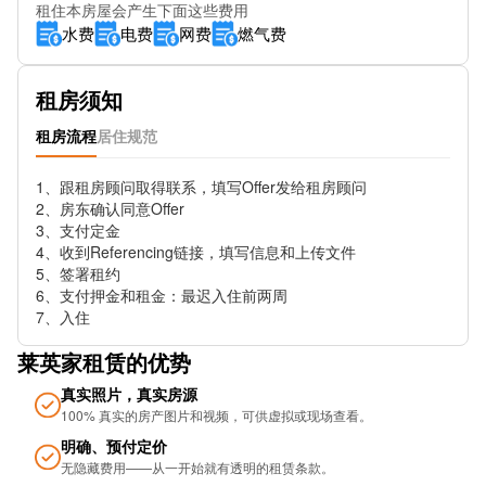
租住本房屋会产生下面这些费用
Greyhound Road Barons Court Stop HB
水费
电费
网费
燃气费
Hammersmith Bridge Road Stop S
租房须知
Lonsdale Road Stop K
租房流程
居住规范
Kings Mall Shopping Centre Stop U
1、跟租房顾问取得联系，填写Offer发给租房顾问

Bothwell Street Stop HC
2、房东确认同意Offer

3、支付定金

Hammersmith Town Hall (Stop Wa)
4、收到Referencing链接，填写信息和上传文件

5、签署租约

The Spinney Stop H
6、支付押金和租金：最迟入住前两周

7、入住
Lillie Road Stop Hl
莱英家租赁的优势
Iffley Road
真实照片，真实房源
Latymer Court Stop G
100% 真实的房产图片和视频，可供虚拟或现场查看。
明确、预付定价
Dalling Road Stop C
无隐藏费用——从一开始就有透明的租赁条款。