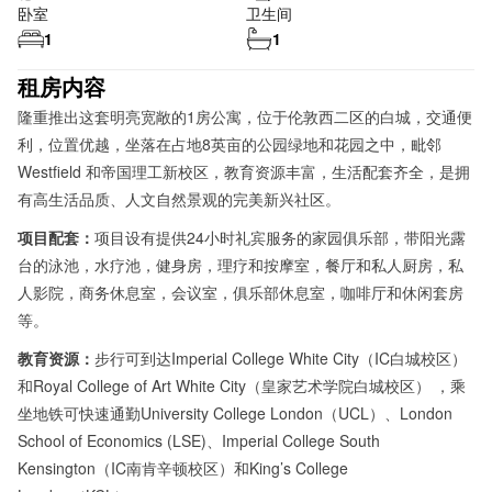
卧室
卫生间
1
1
租房内容
隆重推出这套明亮宽敞的1房公寓，位于伦敦西二区的白城，交通便
利，位置优越，坐落在占地8英亩的公园绿地和花园之中，毗邻
Westfield 和帝国理工新校区，教育资源丰富，生活配套齐全，是拥
有高生活品质、人文自然景观的完美新兴社区。
项目配套：
项目设有提供24小时礼宾服务的家园俱乐部，带阳光露
台的泳池，水疗池，健身房，理疗和按摩室，餐厅和私人厨房，私
人影院，商务休息室，会议室，俱乐部休息室，咖啡厅和休闲套房
等。
教育资源：
步行可到达Imperial College White City（IC白城校区）
和Royal College of Art White City（皇家艺术学院白城校区） ，乘
坐地铁可快速通勤University College London（UCL）、London
School of Economics (LSE)、Imperial College South
Kensington（IC南肯辛顿校区）和King’s College