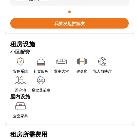
Underground Goldhawk Road
Underground Goldhawk Road
我要发起拼室友
Underground-Ladbroke Grove
租房设施
Underground-Holland Park
小区配套
Underground-Notting Hill Gate
Underground Ravenscourt Park
安保系统
礼宾服务
业主大堂
健身房
私人放映厅
Underground-Westbourne Park
游泳池
桑拿蒸浴室
Underground Kilburn Park
屋内设施
Underground Queens Park
全套家具
Charing Cross Hospital Stop Ha
Hammersmith Broadway (Stop M)
租房所需费用