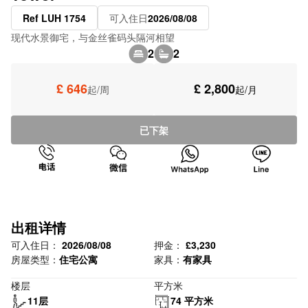
Ref LUH 1754
可入住日
2026/08/08
现代水景御宅，与金丝雀码头隔河相望
2
2
£ 646
£ 2,800
起/周
起/月
已下架
出租详情
可入住日：
2026/08/08
押金：
£3,230
房屋类型：
住宅公寓
家具：
有家具
楼层
平方米
11层
74 平方米