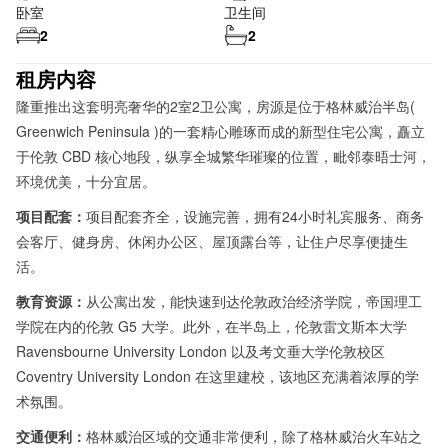
卧室
卫生间
2
2
租房内容
隆重推出这套明亮奢华的2室2卫公寓，房源是位于格林威治半岛(
Greenwich Peninsula )的一套精心雕琢而成的新型住宅公寓，矗立
于伦敦 CBD 核心地段，纵享全城繁华璀璨的位置，毗邻泰晤士河，
环境优美，十分宜居。
项目配套：
项目配套齐全，设施完善，拥有24小时礼宾服务、商务
会客厅、健身房、休闲办公区、屋顶露台等，让住户尽享便捷生
活。
教育资源：
从公寓出发，能快速到达伦敦政治经济学院，帝国理工
学院在内的伦敦 G5 大学。此外，在半岛上，伦敦雷文斯本大学
Ravensbourne University London 以及考文垂大学伦敦校区
Coventry University London 在这里建校，该地区充满着浓厚的学
术氛围。
交通便利：
格林威治区域的交通非常便利，除了格林威治火车站之