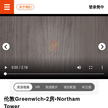
登录
简中
关于我们
房源视频
房源图片
项目配套
外立面
VR
伦敦Greenwich•2房•Northam
Tower