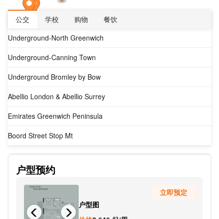
公交
学校
购物
餐饮
Underground-North Greenwich
Underground-Canning Town
Underground Bromley by Bow
Abellio London & Abellio Surrey
Emirates Greenwich Peninsula
Boord Street Stop Mt
Dreadnought Street Stop Ma
户型预约
Morden Wharf Road Stop MV
立即预定
Millennium Primary School Stop MS
户型图
Millennium Village Oval Square Stop MC