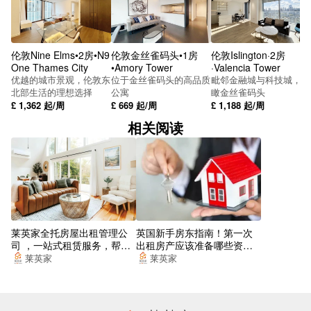
Anchor & Hope Lane
Thames Barrier Stop T
伦敦Nine Elms•2房•N9
伦敦金丝雀码头•1房
伦敦Islington·2房
Custom House (for ExCel) DLR Station
One Thames City
•Amory Tower
·Valencia Tower
优越的城市景观，伦敦东
位于金丝雀码头的高品质
毗邻金融城与科技城，俯
Bridgeland Road Stop G
北部生活的理想选择
公寓
瞰金丝雀码头
£
1,362
起/周
£
669
起/周
£
1,188
起/周
Connaught Bridge Stop M
相关阅读
South Quay
Canada Square South Stop J
Canary Wharf Elizabeth Line Station
Harbour Exchange Square Stop S
莱英家全托房屋出租管理公
英国新手房东指南！第一次
司 ，一站式租赁服务，帮你
出租房产应该准备哪些资
Churchill Place
找到梦想的居所
料？
莱英家
莱英家
Rathbone Market Stop J
Barking Road Manor Road Stop W