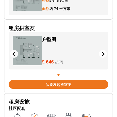
价格
£ 646 起/周
Leamouth Orchard Place Stop I
面积
约 74 平方米
Charrington Steps
租房拼室友
Emirates Air Line Royal Docks
户型图
Emirates Royal Docks
Leamouth Road Stop BC
Blackwall Lane (Stop Mu)
£ 646
起/周
DLR West Silvertown
DLR Royal Victoria
我要发起拼室友
Coldharbour Stop F
租房设施
The Blue Bridge Stop E
社区配套
Baffin Way Stop BD