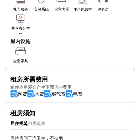
Millennium Village South (Stop MK)
礼宾服务
安保系统
业主大堂
住户休息室
健身房
Tunnel Avenue (Stop MP)
共享办公空
Milllennium Leisure Park West Stop Me
间
屋内设施
Millennium Leisure Park East Stop MF
Christ Church Primary School Stop MR
全套家具
Peninsular Park Road
租房所需费用
Calvert Road
租住本房屋会产生下面这些费用
网费
水费
燃气费
电费
Marlton Street (Stop P)
Vanbrugh Hill Stop D
租房须知
Pelton Road (Stop C)
居住规范
租房流程
Kemsing Road (Stop D)
保持房间干净卫生，不抽烟
