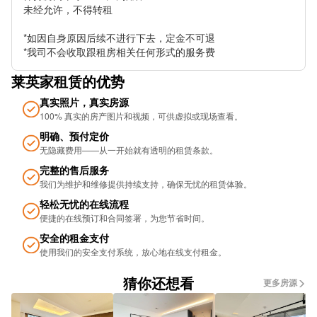
未经允许，不得转租

Milner Road Canning Town Stop C
*如因自身原因后续不进行下去，定金不可退

Godbold Road Stop M
*我司不会收取跟租房相关任何形式的服务费
Ladysmith Road
莱英家租赁的优势
Stephens Court
真实照片，真实房源
100% 真实的房产图片和视频，可供虚拟或现场查看。
East London Cemetery
明确、预付定价
无隐藏费用——从一开始就有透明的租赁条款。
Suffolk Road
完整的售后服务
North Crescent Business Centre (Stop J)
我们为维护和维修提供持续支持，确保无忧的租​​赁体验。
轻松无忧的在线流程
Boxley Street
便捷的在线预订和合同签署，为您节省时间。
Mill Road Stop R
安全的租金支付
使用我们的安全支付系统，放心地在线支付租金。
DLR Pontoon Dock
猜你还想看
更多房源
Bugsbys Way Gallions Road