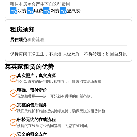
租住本房屋会产生下面这些费用
John Rylands Library (Stop WH)
水费
电费
网费
燃气费
Edwardian Hotel Stop SJ
租房须知
Spinningfields
居住规范
租房流程
St James Square
保持房间干净卫生，不抽烟 未经允许，不得转租；如因自身原因
John Dalton St (Stop WX)
莱英家租赁的优势
Peter St (Stop WM)
真实照片，真实房源
Town Hall (Stop SB)
100% 真实的房产图片和视频，可供虚拟或现场查看。
明确、预付定价
Hardman St
无隐藏费用——从一开始就有透明的租赁条款。
完整的售后服务
Metrolink-St Peter's Square
我们为维护和维修提供持续支持，确保无忧的租​​赁体验。
St Peters Square
轻松无忧的在线流程
便捷的在线预订和合同签署，为您节省时间。
Bridge St (Stop WF)
安全的租金支付