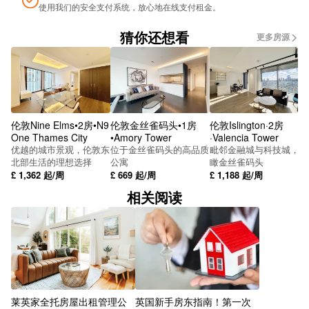
使用我们的安全支付系统，放心地在线支付租金。
Deansgate Station
猜你还想看
更多房源
Tonman St Stop WN
King St (Stop Co)
MCR Central Stop SP
STPeter's Sq Stop SN
伦敦Nine Elms•2房•N9
伦敦金丝雀码头•1房
伦敦Islington·2房
One Thames City
•Amory Tower
·Valencia Tower
Watson St Stop Sr
优越的城市景观，伦敦东
位于金丝雀码头的高品质
毗邻金融城与科技城，俯
北部生活的理想选择
公寓
瞰金丝雀码头
£
1,362
起/周
£
669
起/周
£
1,188
起/周
Liverpool Rd Stop Wo
相关阅读
Museum Stop WP
Metrolink Deansgate Castlefield
丁斯盖特
Knott Mill Stop B
莱英家全托房屋出租管理公
英国新手房东指南！第一次