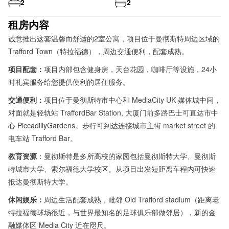
2
2
租房内容
诚意推出这套温馨而舒适的2室公寓，项目位于曼彻斯特周边区域的
Trafford Town（特拉福德），周边交通便利，配套成熟。
项目配套：
项目内部包含健身房，天台花园，咖啡厅等设施，24小
时礼宾服务给您提供便利的居住服务。
交通便利：
项目位于曼彻斯特市中心和 MediaCity UK 媒体城中间，
对面就是轻轨站 TraffordBar Station, 大厦门前多路巴士可直达市中
心 PiccadillyGardens。步行可到达连接城市主街 market street 的
电车站 Trafford Bar。
教育资源
：曼彻斯特是多所高校的家园包括曼彻斯特大学、曼彻斯
特城市大学、索尔福德大学校区。从项目出发短距离车程内可快速
抵达曼彻斯特大学。
休闲娱乐：
周边生活配套成熟，毗邻 Old Trafford stadium（距离老
特拉福德球场很近，与世界最知名的足球俱乐部做邻居），新的金
融媒体区 Media City 近在咫尺。