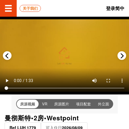
登录
简中
关于我们
房源视频
房源图片
项目配套
外立面
VR
曼彻斯特•2房•Westpoint
Ref LUH 1779
可入住日
2026/08/09