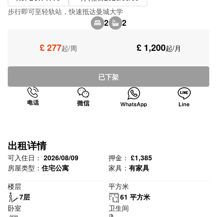
步行即可至轻轨站，快速抵达曼城大学
2
2
£ 277
£ 1,200
起/周
起/月
已下架
出租详情
可入住日：
2026/08/09
押金：
£1,385
房屋类型：
住宅公寓
家具：
有家具
楼层
平方米
7层
61 平方米
卧室
卫生间