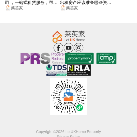
司 ，一站式租赁服务，帮你
出租房产应该准备哪些资
Castlegate
找到梦想的居所
料？
莱英家
莱英家
Metrolink Deansgate Castlefield
Science Museum
Metrolink Deansgate Castlefield
Home
New Elm RD
Bridgewater Hall Stop Su
City Rd East
Water St
Victoria Stn Approach Stop NY
Trinity Way
Copyright ©2026 LetUKHome Property
Metrolink Victoria
Privacy Policy