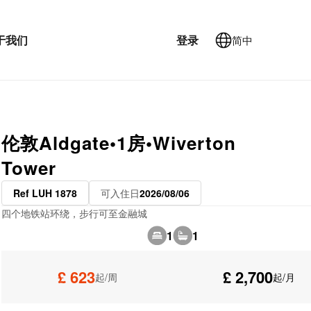
于我们
登录
简中
伦敦Aldgate•1房•Wiverton
Tower
Ref LUH 1878
可入住日
2026/08/06
四个地铁站环绕，步行可至金融城
1
1
£ 623
£ 2,700
起/周
起/月