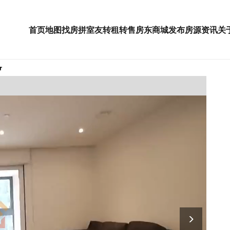
首页
地图找房
拼室友
转租
转售
房东
商城
发布房源
资讯
关
r