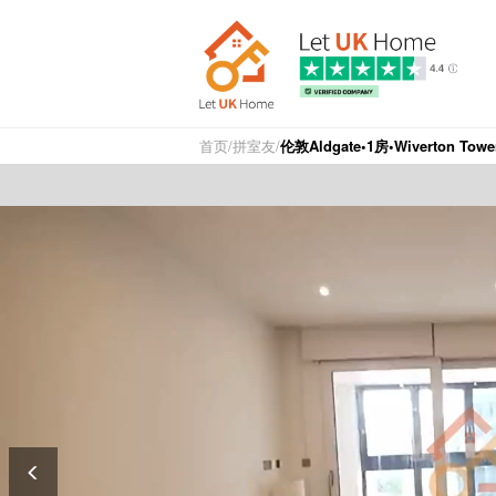
首页
/
拼室友
/
伦敦Aldgate•1房•Wiverton Towe