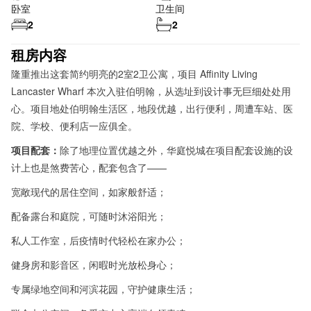
卧室
卫生间
2
2
租房内容
隆重推出这套简约明亮的2室2卫公寓，项目 Affinity Living
Lancaster Wharf 本次入驻伯明翰，从选址到设计事无巨细处处用
心。项目地处伯明翰生活区，地段优越，出行便利，周遭车站、医
院、学校、便利店一应俱全。
项目配套：
除了地理位置优越之外，华庭悦城在项目配套设施的设
计上也是煞费苦心，配套包含了——
宽敞现代的居住空间，如家般舒适；
配备露台和庭院，可随时沐浴阳光；
私人工作室，后疫情时代轻松在家办公；
健身房和影音区，闲暇时光放松身心；
专属绿地空间和河滨花园，守护健康生活；