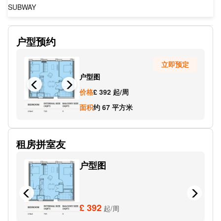
SUBWAY
伯明翰新街
户型预约
SUBWAY
立即预定
SUBWAY
户型图
Leon (Leon, Birmingham New Street Station)
价格
£ 392 起/周
SUBWAY
面积
约 67 平方米
SUBWAY
租房拼室友
SUBWAY
户型图
SUBWAY
SUBWAY
Digbeth Bus Station
£ 392
起/周