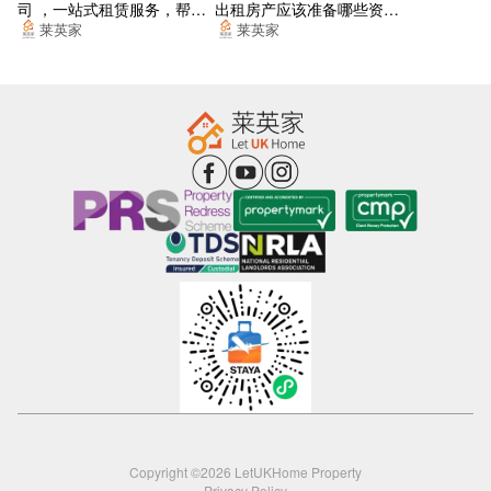
司 ，一站式租赁服务，帮你
出租房产应该准备哪些资
Calthorpe Park
找到梦想的居所
料？
莱英家
莱英家
Athole St
Balfour St
St Pauls Rd
Conybere St
Leopold St
Highgate Middleway
Barrow Walk
Kyrwicks Lane
Bellevue
Mowbray St
Copyright ©2026 LetUKHome Property
Privacy Policy