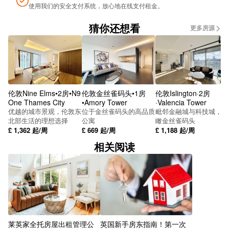
使用我们的安全支付系统，放心地在线支付租金。
Metro Town Hall
猜你还想看
更多房源
Bishop St
Metro-Corporation Street
SUBWAY
伦敦Nine Elms•2房•N9
伦敦金丝雀码头•1房
伦敦Islington·2房
Curzon Street Station
One Thames City
•Amory Tower
·Valencia Tower
优越的城市景观，伦敦东
位于金丝雀码头的高品质
毗邻金融城与科技城，俯
Frank St
北部生活的理想选择
公寓
瞰金丝雀码头
£
1,362
起/周
£
669
起/周
£
1,188
起/周
Moseley Rd Fire Station
相关阅读
Longmore St
Belgrave Middleway
Balsall Heath Rd
Highgate Rd
莱英家全托房屋出租管理公
英国新手房东指南！第一次