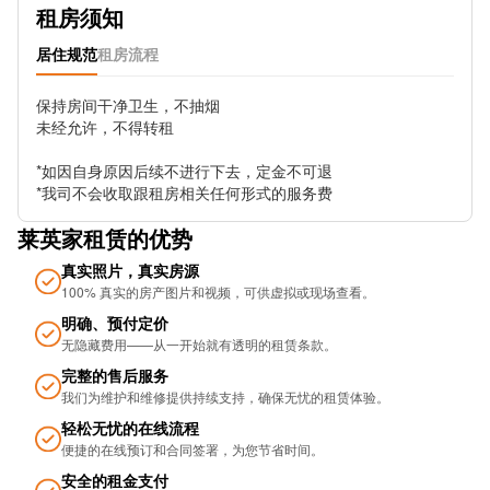
租房须知
Old Repertory Theatre Stop Ns13
居住规范
租房流程
Birmingham New Street Station
保持房间干净卫生，不抽烟

未经允许，不得转租

Bromsgrove St Stop Ps2
*如因自身原因后续不进行下去，定金不可退

Wrentham St
*我司不会收取跟租房相关任何形式的服务费
Bexhill Grove
莱英家租赁的优势
Navigation Street
真实照片，真实房源
100% 真实的房产图片和视频，可供虚拟或现场查看。
Metro Grand Central
明确、预付定价
无隐藏费用——从一开始就有透明的租赁条款。
Brunel St
完整的售后服务
New St Station (Stop Ns3)
我们为维护和维修提供持续支持，确保无忧的租​​赁体验。
轻松无忧的在线流程
Lower Essex St
便捷的在线预订和合同签署，为您节省时间。
Markets Stop Mk2
安全的租金支付