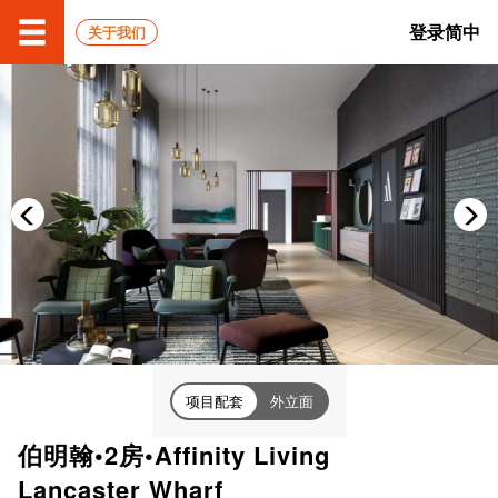
登录
简中
关于我们
项目配套
外立面
伯明翰•2房•Affinity Living
Lancaster Wharf