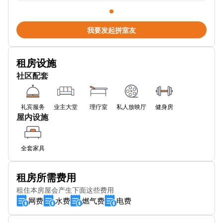
SUBWAY
Central Birmingham Police Station
我要发起拼室友
Subway City
租房设施
Esso (Aston Way Service Station)
社区配套
Birmingham Snow Hill Station Car Park
SUBWAY
礼宾服务
业主大堂
理疗室
私人放映厅
健身房
屋内设施
SUBWAY
Ernest St (Stop Hh1)
全套家具
O2 Academy Stop Hf2
租房所需费用
Alexandra Theatre Stop Sf1
租住本房屋会产生下面这些费用
网费
水费
燃气费
电费
Smallbrook Queensway (Stop Ns5)
Granville St