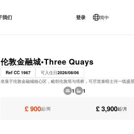
于我们
登录
简中
伦敦金融城•Three Quays
Ref CC 1967
可入住日
2026/08/06
坐落于伦敦金融城核心区，毗邻伦敦塔与塔桥，可尽览泰晤士河一线盛
1
1
£ 900
£ 3,900
起/周
起/月