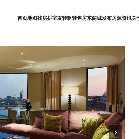
首页
地图找房
拼室友
转租
转售
房东
商城
发布房源
资讯
关