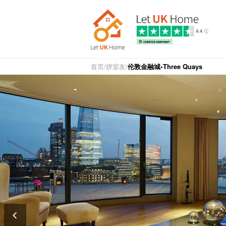
首页
/
拼室友
/
伦敦金融城•Three Quays