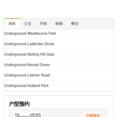
地铁
公交
学校
购物
餐饮
Underground-Westbourne Park
Underground-Ladbroke Grove
Underground-Notting Hill Gate
Underground-Kensal Green
Underground-Latimer Road
Underground-Holland Park
Underground-Willesden Green
户型预约
Underground-White City
立即预定
Underground-Wood Lane