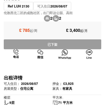
Ref LUH 2130
可入住日
2026/08/07
伦敦西北二区的成熟社区，出门即达公园、高街
2
2
£ 785
£ 3,400
起/周
起/月
已下架
出租详情
可入住日：
2026/08/07
押金：
£3,925
房屋类型：
住宅公寓
家具：
有家具
楼层
平方米
9层
71 平方米