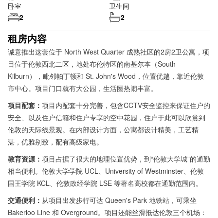
卧室
卫生间
2
2
租房内容
诚意推出这套位于 North West Quarter 成熟社区的2房2卫公寓，项
目
位于伦敦西北二区，
地处布伦特区的
南基尔本（South
Kilburn），
毗邻帕丁顿和 St. John's Wood，位置优越，靠近伦敦
市中心。项目门口就有大公园，生活圈热闹丰富。
项目配套：
项目内配套十分完善，包含CCTV安全监控来保证住户的
安全、以及住户信箱和住户专享的空中花园，住户于此可以欣赏到
伦敦的天际线景观。在内部设计方面，公寓都设计精美，工艺精
湛，优雅别致，配有高级家电。
教育资源：
项目占据了很大的地理位置优势，到“伦敦大学城”的通勤
相当便利。伦敦大学学院 UCL、University of Westminster、伦敦
国王学院 KCL、伦敦政经学院 LSE 等著名高校都在通勤范围内。
交通便利：
从项目出发步行可达 Queen's Park 地铁站，可乘坐
Bakerloo Line 和 Overground。项目还能丝滑抵达伦敦三个机场：