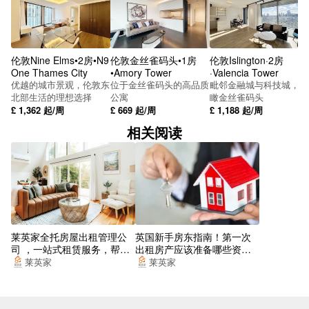
伦敦Nine Elms•2房•N9
伦敦金丝雀码头•1房
伦敦Islington·2房
One Thames City
•Amory Tower
·Valencia Tower
优越的城市景观，伦敦东
位于金丝雀码头的高品质
毗邻金融城与科技城，俯
北部生活的理想选择
公寓
瞰金丝雀码头
£
1,362
起/周
£
669
起/周
£
1,188
起/周
相关阅读
莱英家全托房屋出租管理公
英国新手房东指南！第一次
司 ，一站式租赁服务，帮你
出租房产应该准备哪些资
找到梦想的居所
料？
莱英家
莱英家