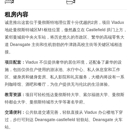
2
2
租房内容
诚意推出这套位于曼彻斯特地理位置十分优越的2房，项目 Viadux
地处曼彻斯特城区M1枢纽位置，傲然矗立在 Castlefield 拱门上方，
紧邻曼城前中央火车站，将历史悠久的市政区、繁华的高端零售大
道 Deansgate 主街和生机勃勃的牛津路高校主街等关键区域相连
接。
项目配套：
Viadux 不仅提供奢华的居住环境，还配备了豪华的设
施，包括仅供住户使用的游泳池、水疗中心、私人休息室和工作
区、健身房和健身套房、私人影院和礼宾服务，大楼内将设有一系
列咖啡馆、酒吧和餐厅，为住户提供无与伦比的生活体验。
教育资源：
项目可轻松抵达曼彻斯特大学、
索尔福德大学、
曼彻斯
特都会大学、曼彻斯特城市大学等著名学府。
交通便利：
公共轨道交通完善，轻轨直接从 Viadux 办公楼地下穿
过，步行可到达 Deansgate-castlefield 轻轨站、Deansgate 火车
站。