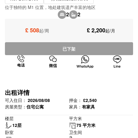
位于独特的 M1 位置，地处建筑遗产丰富的地区
2
2
£ 508
£ 2,200
起/周
起/月
已下架
出租详情
可入住日：
2026/08/08
押金：
£2,540
房屋类型：
住宅公寓
家具：
有家具
楼层
平方米
12层
75 平方米
卧室
卫生间