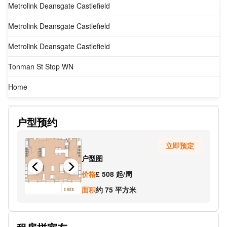
Metrolink Deansgate Castlefield
Metrolink Deansgate Castlefield
Metrolink Deansgate Castlefield
Tonman St Stop WN
Home
丁斯盖特
户型预约
Peter St (Stop WM)
立即预定
Knott Mill Stop B
户型图
MCR Central Stop SP
价格
£ 508 起/周
Edwardian Hotel Stop SJ
面积
约 75 平方米
Bridgewater Hall Stop Su