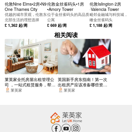
伦敦Nine Elms•2房•N9
伦敦金丝雀码头•1房
伦敦Islington·2房
Westerley Slip Rd
One Thames City
•Amory Tower
·Valencia Tower
优越的城市景观，伦敦东
位于金丝雀码头的高品质
毗邻金融城与科技城，俯
SUBWAY
北部生活的理想选择
公寓
瞰金丝雀码头
£
1,362
起/周
£
669
起/周
£
1,188
起/周
Dickinson St
相关阅读
Hulme Park
SUBWAY
St Mary's Gate
Salford Stn Stop WV
莱英家全托房屋出租管理公
英国新手房东指南！第一次
司 ，一站式租赁服务，帮你
出租房产应该准备哪些资
SUBWAY
找到梦想的居所
料？
莱英家
莱英家
Quay St Stop WS
Birchall Way
索尔福德中