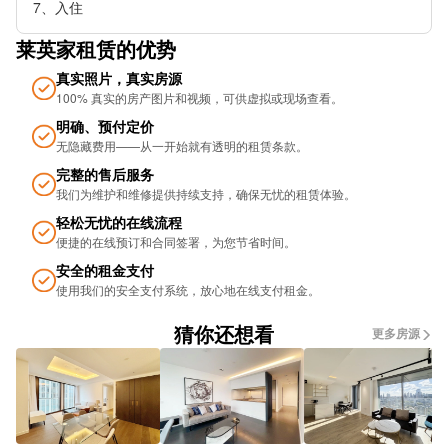
7、入住
Manchester Oxford Road Railway Station
莱英家租赁的优势
Barton Arcade Stop na
真实照片，真实房源
100% 真实的房产图片和视频，可供虚拟或现场查看。
Art Gallery (Stop SD)
明确、预付定价
无隐藏费用——从一开始就有透明的租赁条款。
Royce Road
完整的售后服务
SUBWAY
我们为维护和维修提供持续支持，确保无忧的租​​赁体验。
轻松无忧的在线流程
Arora Hotel (Stop SG)
便捷的在线预订和合同签署，为您节省时间。
Portland Buildings
安全的租金支付
使用我们的安全支付系统，放心地在线支付租金。
King St (Stop Co)
猜你还想看
更多房源
Science Museum
Parsonage Stop NC
Blackfriars Bridge