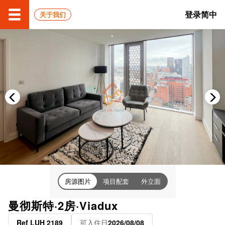
登录
简中
关于我们
房源图片
项目配套
外立面
曼彻斯特·2房·Viadux
Ref LUH 2189
可入住日
2026/08/08