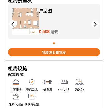
租房拼室友
Liverpool Rd Stop Wo
户型图
City Rd East
Bootle Street Police Station
Museum Stop WP
£ 508
起/周
John Rylands Library (Stop WH)
Hardman St
我要发起拼室友
Spinningfields
租房设施
John Dalton St (Stop WX)
配套设施
Deansgate Railway Station
Castlegate
礼宾服务
安保系统
健身房
业主大堂
游泳池
St James Square
住户休息室
共享办公空
Bridge St (Stop WF)