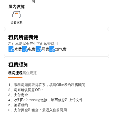
间
屋内设施
STPeter's Sq Stop SN
Metrolink-St Peter's Square
全套家具
Deansgate Station
租房所需费用
SUBWAY
租住本房屋会产生下面这些费用
水费
电费
网费
燃气费
St Peters Square
Whitworth St West (Stop E)
租房须知
Town Hall (Stop SB)
租房流程
居住规范
GT Bridgewater St
1、跟租房顾问取得联系，填写Offer发给租房顾问

牛津路
2、房东确认同意Offer

3、支付定金

4、收到Referencing链接，填写信息和上传文件

Portland St (Stop So)
5、签署租约

6、支付押金和租金：最迟入住前两周

SUBWAY