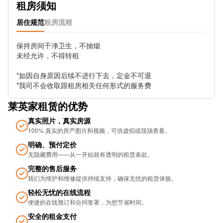
租房须知
Royal Cars
居住规范
租房流程
Frederick Rd Stop Fe
保持房间干净卫生，不抽烟

未经允许，不得转租

Birmingham Snow Hill Station Car Park
*如因自身原因后续不进行下去，定金不可退

Bexhill Grove
*我司不会收取跟租房相关任何形式的服务费
Friston Ave (Stop FZ)
莱英家租赁的优势
Islington Row Middleway Stop FK
真实照片，真实房源
100% 真实的房产图片和视频，可供虚拟或现场查看。
Five Ways
明确、预付定价
无隐藏费用——从一开始就有透明的租赁条款。
Granville St
完整的售后服务
Colmore Row (Stop Sh1)
我们为维护和维修提供持续支持，确保无忧的租​​赁体验。
轻松无忧的在线流程
Morrisons Stop Ft
便捷的在线预订和合同签署，为您节省时间。
Lower Loveday St
安全的租金支付