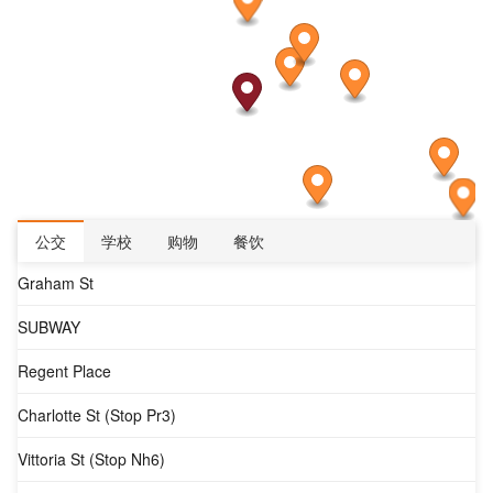
公交
学校
购物
餐饮
Graham St
SUBWAY
Regent Place
Charlotte St (Stop Pr3)
Vittoria St (Stop Nh6)