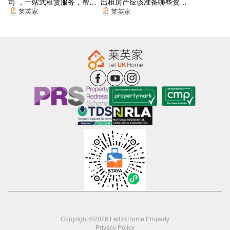
司 ，一站式租赁服务，帮你
出租房产应该准备哪些资
Metro-Corporation Street
找到梦想的居所
料？
莱英家
莱英家
Lee Crescent
George Rd
Francis Rd (Stop Ea)
SUBWAY
Old Repertory Theatre Stop Ns13
Steelhouse Lane (Stop Sh8)
Metro Bull Street
Leon (Leon, Birmingham New Street Station)
Greenfield Crescent
Edgbaston Village
Copyright ©2026 LetUKHome Property
Privacy Policy