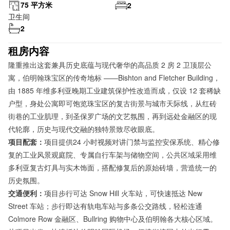
75 平方米
2
卫生间
2
租房内容
隆重推出这套兼具历史底蕴与现代奢华的高品质 2 房 2 卫顶层公
寓，伯明翰珠宝区的传奇地标 ——Bishton and Fletcher Building，
由 1885 年维多利亚晚期工业建筑保护性改造而成，仅设 12 套稀缺
户型，身处公寓即可饱览珠宝区的复古街景与城市天际线，从红砖
街巷的工业肌理，到圣保罗广场的文艺氛围，再到远处金融区的现
代轮廓，历史与现代交融的独特景致尽收眼底。
项目配套：
项目提供24 小时视频对讲门禁与监控安保系统、精心修
复的工业风景观庭院、专属自行车架与储物空间，公共区域采用维
多利亚复古灯具与实木饰面，搭配修复后的原始砖墙，营造统一的
历史氛围。
交通便利：
项目步行可达 Snow Hill 火车站，可快速抵达 New
Street 车站；步行即达有轨电车站与多条公交路线，轻松连通
Colmore Row 金融区、Bullring 购物中心及伯明翰各大核心区域。