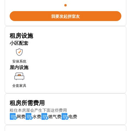
Brunel St
Livery St Stop Ln2
我要发起拼室友
Great Charles St (Stop Nh2)
租房设施
Art Gallery Stop Es1
小区配套
Metro Town Hall
Railway Bridge (Stop Gc4)
安保系统
屋内设施
Five Ways Shopping Centre Stop FD
Navigation Street
全套家具
SUBWAY
租房所需费用
Water St (Stop Cn1)
租住本房屋会产生下面这些费用
网费
水费
燃气费
电费
Church St Stop Es2
St Chad's Metro Station