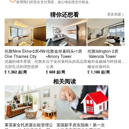
使用我们的安全支付系统，放心地在线支付租金。
Ernest St (Stop Hh1)
猜你还想看
更多房源
SUBWAY
Alexandra Theatre Stop Sf1
Tower St
伦敦Nine Elms•2房•N9
伦敦金丝雀码头•1房
伦敦Islington·2房
Avanti West Coast
One Thames City
•Amory Tower
·Valencia Tower
优越的城市景观，伦敦东
位于金丝雀码头的高品质
毗邻金融城与科技城，俯
Lloyd House Stop Sq2
北部生活的理想选择
公寓
瞰金丝雀码头
£
1,362
起/周
£
669
起/周
£
1,188
起/周
St James Rd
相关阅读
Metro Snow Hill
伯明翰新街
Cross Country Trains
Metro Grand Central
莱英家全托房屋出租管理公
英国新手房东指南！第一次