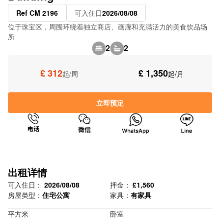
Ref CM 2196
可入住日
2026/08/08
位于珠宝区，周围环绕着独立商店、画廊和充满活力的美食饮品场
所
2
2
£ 312
£ 1,350
起/周
起/月
立即预定
出租详情
可入住日：
2026/08/08
押金：
£1,560
房屋类型：
住宅公寓
家具：
有家具
平方米
卧室