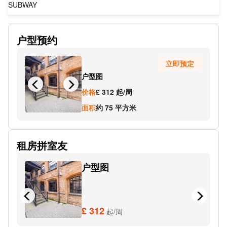
SUBWAY
SUBWAY
户型预约
International Convention Centre Stop Pc7
立即预定
Brindleyplace
户型图
Metro-Library
价格
£ 312 起/周
Lionel Street (Stop Nh3)
面积
约 75 平方米
Newhall St (Stop Gc3)
租房拼室友
Sheepcote St Stop Br7
户型图
Metro St Pauls
SUBWAY
Subway City
£ 312
起/周