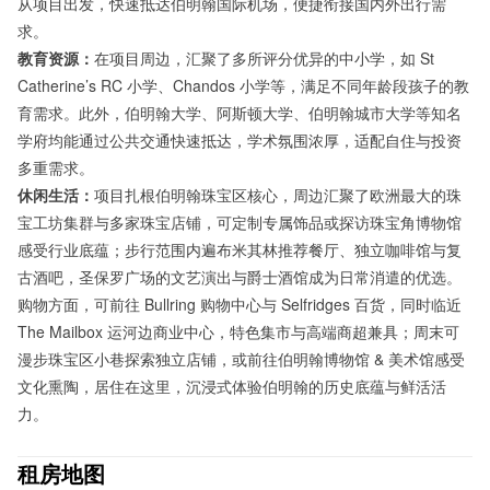
从项目出发，快速抵达伯明翰国际机场，便捷衔接国内外出行需
求。
教育资源：
在项目周边，汇聚了多所评分优异的中小学，如 St
Catherine’s RC 小学、Chandos 小学等，满足不同年龄段孩子的教
育需求。此外，伯明翰大学、阿斯顿大学、伯明翰城市大学等知名
学府均能通过公共交通快速抵达，学术氛围浓厚，适配自住与投资
多重需求。
休闲生活：
项目扎根伯明翰珠宝区核心，周边汇聚了欧洲最大的珠
宝工坊集群与多家珠宝店铺，可定制专属饰品或探访珠宝角博物馆
感受行业底蕴；步行范围内遍布米其林推荐餐厅、独立咖啡馆与复
古酒吧，圣保罗广场的文艺演出与爵士酒馆成为日常消遣的优选。
购物方面，可前往 Bullring 购物中心与 Selfridges 百货，同时临近
The Mailbox 运河边商业中心，特色集市与高端商超兼具；周末可
漫步珠宝区小巷探索独立店铺，或前往伯明翰博物馆 & 美术馆感受
文化熏陶，居住在这里，沉浸式体验伯明翰的历史底蕴与鲜活活
力。
租房地图