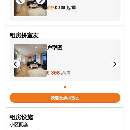
Charlotte St (Stop Pr3)
价格
£ 358 起/周
Church St Stop Es2
Brunel St
租房拼室友
Metro St Pauls
户型图
St Chad's Metro Station
Birmingham Snow Hill Station Car Park
Regent Place
£ 358
起/周
Water St (Stop Cn1)
Graham St
我要发起拼室友
Navigation Street
租房设施
Metro-Library
小区配套
SUBWAY