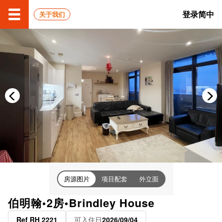
登录
简中
关于我们
房源图片
项目配套
外立面
伯明翰•2房•Brindley House
Ref RH 2221
可入住日
2026/09/04