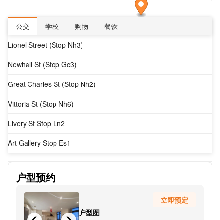
公交
学校
购物
餐饮
Lionel Street (Stop Nh3)
Newhall St (Stop Gc3)
Great Charles St (Stop Nh2)
Vittoria St (Stop Nh6)
Livery St Stop Ln2
Art Gallery Stop Es1
Subway City
户型预约
Railway Bridge (Stop Gc4)
立即预定
Metro Town Hall
户型图