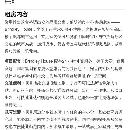
2
租房内容
隆重推出这套格调出众的品质公寓，伯明翰市中心地标建筑 ——
Brindley House，坐落于纽霍尔街核心地段。这栋改造焕新的高层
楼宇毗邻城市运河，立足室内便可尽览伯明翰珠宝区与中央商务区
交融的城市风貌，运河流水、复古街区与现代楼宇相映成趣，城市
经典景致一览无余。
项目配套：
Brindley House 配备24 小时礼宾服务、休闲大堂、便民
商超，同时规划有专属休憩露台与公共休息区，完善的社区配套兼
顾日常起居与休闲社交，为居者打造舒适惬意的生活空间。
交通便利：
项目地处交通枢纽地带，步行即可抵达斯诺希尔火车
站、新街火车站，多条公共交通线路环绕，出行十分便捷。从项目
出发，可快速通达伯明翰全城各大区域，也能轻松前往周边城镇，
畅行无阻。
教育资源：
项目周边分布着多所口碑优良的中小学，基础教育资源
充沛，能够满足不同学龄孩子的就读需求。同时伯明翰多所知名高
校也在便捷通勤范围内，学术氛围浓厚，一站式满足家庭居住与求