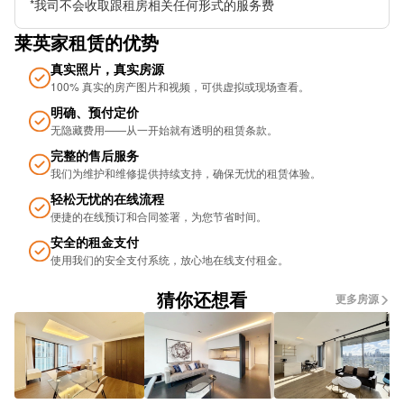
*我司不会收取跟租房相关任何形式的服务费
Brindleyplace
莱英家租赁的优势
Cross Country Trains
真实照片，真实房源
100% 真实的房产图片和视频，可供虚拟或现场查看。
Alexandra Theatre Stop Sf1
明确、预付定价
无隐藏费用——从一开始就有透明的租赁条款。
Steelhouse Lane (Stop Sh8)
完整的售后服务
Metro Bull Street
我们为维护和维修提供持续支持，确保无忧的租​​赁体验。
轻松无忧的在线流程
Leon (Leon, Birmingham New Street Station)
便捷的在线预订和合同签署，为您节省时间。
Ernest St (Stop Hh1)
安全的租金支付
使用我们的安全支付系统，放心地在线支付租金。
Old Repertory Theatre Stop Ns13
猜你还想看
更多房源
Tower St
Birmingham New Street Station
The Square Peg Stop Bs6