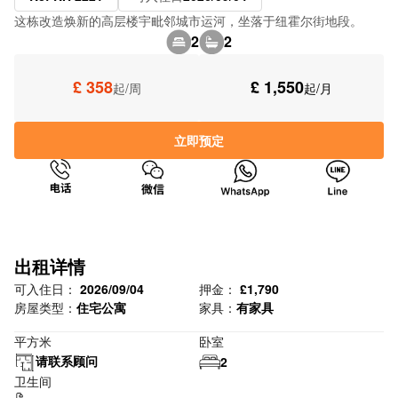
这栋改造焕新的高层楼宇毗邻城市运河，坐落于纽霍尔街地段。
2
2
£ 358
£ 1,550
起/周
起/月
立即预定
出租详情
可入住日：
2026/09/04
押金：
£1,790
房屋类型：
住宅公寓
家具：
有家具
平方米
卧室
请联系顾问
2
卫生间