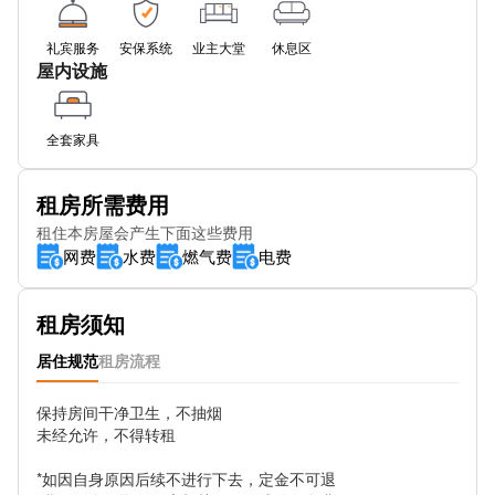
Colmore Row (Stop Sh1)
礼宾服务
安保系统
业主大堂
休息区
屋内设施
International Convention Centre Stop Pc7
SUBWAY
全套家具
Metro Snow Hill
租房所需费用
Lloyd House Stop Sq2
租住本房屋会产生下面这些费用
网费
水费
燃气费
电费
SUBWAY
Lower Loveday St
租房须知
Metro-Corporation Street
居住规范
租房流程
Avanti West Coast
保持房间干净卫生，不抽烟

未经允许，不得转租

伯明翰新街
*如因自身原因后续不进行下去，定金不可退

Metro Grand Central