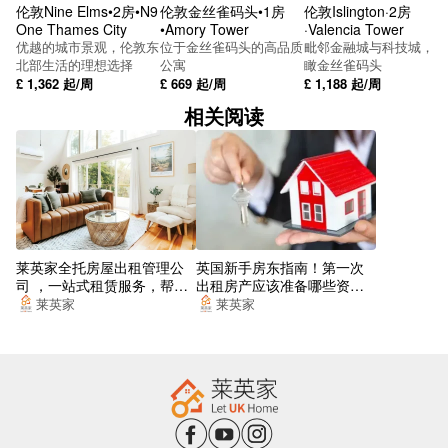
伦敦Nine Elms•2房•N9
伦敦金丝雀码头•1房
伦敦Islington·2房
SUBWAY
One Thames City
•Amory Tower
·Valencia Tower
优越的城市景观，伦敦东
位于金丝雀码头的高品质
毗邻金融城与科技城，俯
Colmore Circus (Stop Sh7)
北部生活的理想选择
公寓
瞰金丝雀码头
£
1,362
起/周
£
669
起/周
£
1,188
起/周
SUBWAY
相关阅读
Smallbrook Queensway (Stop Ns5)
SUBWAY
SUBWAY
Granville St
莱英家全托房屋出租管理公
英国新手房东指南！第一次
司 ，一站式租赁服务，帮你
出租房产应该准备哪些资
Bexhill Grove
找到梦想的居所
料？
莱英家
莱英家
Carrs Lane Stop Bs16
Lower Bull St (Stop Bs2)
New St Station (Stop Ns3)