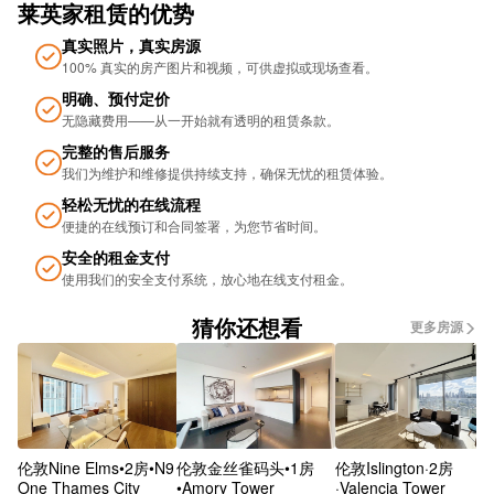
莱英家租赁的优势
Regent Place
真实照片，真实房源
100% 真实的房产图片和视频，可供虚拟或现场查看。
Wrentham St
明确、预付定价
无隐藏费用——从一开始就有透明的租赁条款。
Cross Country Trains
完整的售后服务
伯明翰新街
我们为维护和维修提供持续支持，确保无忧的租​​赁体验。
轻松无忧的在线流程
Metro Grand Central
便捷的在线预订和合同签署，为您节省时间。
Old Repertory Theatre Stop Ns13
安全的租金支付
使用我们的安全支付系统，放心地在线支付租金。
Smallbrook Queensway (Stop Ns5)
猜你还想看
更多房源
Church St Stop Es2
Birmingham New Street Station
Railway Bridge (Stop Gc4)
伦敦Nine Elms•2房•N9
伦敦金丝雀码头•1房
伦敦Islington·2房
SUBWAY
One Thames City
•Amory Tower
·Valencia Tower