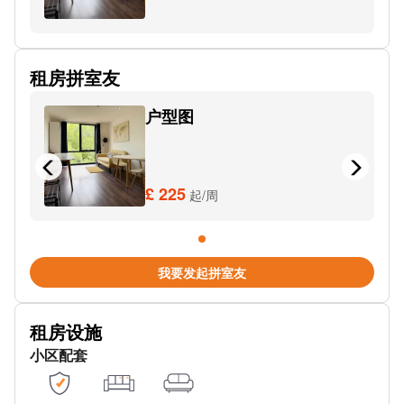
Brunel St
St James Rd
租房拼室友
Ernest St (Stop Hh1)
户型图
Five Ways Shopping Centre Stop FD
SUBWAY
Frederick Rd Stop Fe
£ 225
起/周
Charlotte St (Stop Pr3)
Islington Row Middleway Stop FK
我要发起拼室友
Navigation Street
租房设施
Metro Town Hall
小区配套
George Rd