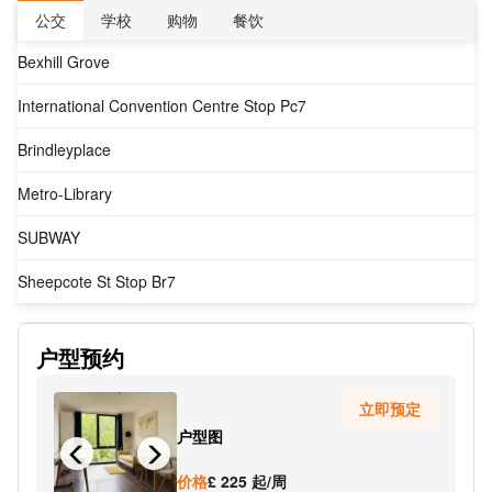
公交
学校
购物
餐饮
Bexhill Grove
International Convention Centre Stop Pc7
Brindleyplace
Metro-Library
SUBWAY
Sheepcote St Stop Br7
Granville St
户型预约
Five Ways
立即预定
Lee Crescent
户型图
SUBWAY
价格
£ 225 起/周