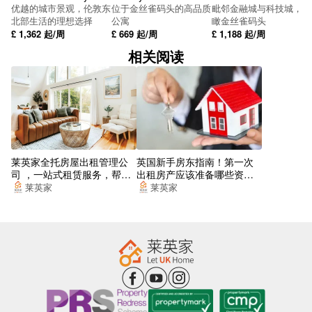
优越的城市景观，伦敦东
位于金丝雀码头的高品质
毗邻金融城与科技城，俯
SUBWAY
北部生活的理想选择
公寓
瞰金丝雀码头
£
1,362
起/周
£
669
起/周
£
1,188
起/周
SUBWAY
相关阅读
Metro-Corporation Street
Livery St Stop Ln2
SUBWAY
Subway City
莱英家全托房屋出租管理公
英国新手房东指南！第一次
司 ，一站式租赁服务，帮你
出租房产应该准备哪些资
Colmore Row (Stop Sh1)
找到梦想的居所
料？
莱英家
莱英家
Birmingham Snow Hill Station Car Park
Greenfield Crescent
Leon (Leon, Birmingham New Street Station)
Speedwell Rd