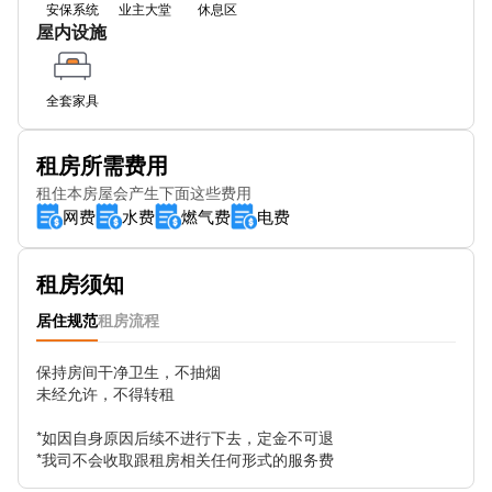
Newhall St (Stop Gc3)
安保系统
业主大堂
休息区
屋内设施
Alexandra Theatre Stop Sf1
Art Gallery Stop Es1
全套家具
Lionel Street (Stop Nh3)
租房所需费用
O2 Academy Stop Hf2
租住本房屋会产生下面这些费用
网费
水费
燃气费
电费
Spring St
Vittoria St (Stop Nh6)
租房须知
Morrisons Stop Ft
居住规范
租房流程
Friston Ave (Stop FZ)
保持房间干净卫生，不抽烟

未经允许，不得转租

Graham St
*如因自身原因后续不进行下去，定金不可退

Avanti West Coast
*我司不会收取跟租房相关任何形式的服务费
Great Charles St (Stop Nh2)