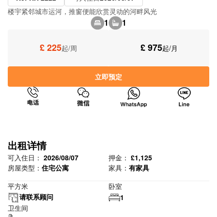
楼宇紧邻城市运河，推窗便能欣赏灵动的河畔风光
1
1
£ 225
£ 975
起/周
起/月
立即预定
出租详情
可入住日：
2026/08/07
押金：
£1,125
房屋类型：
住宅公寓
家具：
有家具
平方米
卧室
请联系顾问
1
卫生间