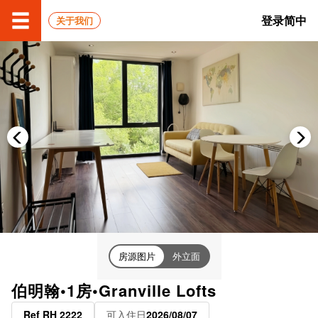
登录
简中
关于我们
房源图片
外立面
伯明翰•1房•Granville Lofts
Ref RH 2222
可入住日
2026/08/07