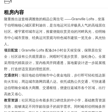
1
租房内容
隆重推出这套格调雅致的精品公寓住宅 ——Granville Lofts，坐落
于伯明翰核心城区霍利迪街，是当地运河沿岸极具人气的高端居住
社区。楼宇紧邻城市运河，推窗便能欣赏灵动的河畔风光，伯明翰
市中心城市景致、经典运河景观与特色城市建筑一览无余，风光怡
人。
项目配套：
Granville Lofts 配备24小时全天候安保，保障居住安
全；社区设有公共观景露台，闲暇时可漫步赏景、放松身心。全屋
采用现代精装设计，室内格局开阔通透，落地窗设计进一步延展视
野，打造舒适宜居的理想居所。
交通便利：
项目地处伯明翰市中心黄金地段，步行即可轻松抵达新
街火车站，周边城市路网四通八达。依托成熟公共交通，可快速通
达伯明翰全城各大商圈、交通枢纽，便捷往返城市各个区域，出行
高效又省心。
教育资源：
社区周边分布着多所口碑优良的中小学，基础教育资源
完善，能够满足不同学龄段孩子的就学需求。同时毗邻伯明翰多所