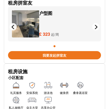
租房拼室友
New Elm RD
户型图
Regent Rd
Comus St
West Charles St
£ 323
起/周
Science Museum
Robert Hall St
我要发起拼室友
Silk St
租房设施
Broughton Bridge
小区配套
Heath Ave
索尔福德中
礼宾服务
安保系统
游泳池
健身房
桑拿蒸浴室
Welcome Inn
私人放映厅
业主大堂
共享办公空