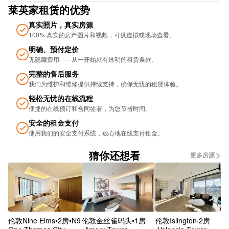
莱英家租赁的优势
Chester Rd Stop B
真实照片，真实房源
100% 真实的房产图片和视频，可供虚拟或现场查看。
Museum Stop WP
明确、预付定价
无隐藏费用——从一开始就有透明的租赁条款。
Hardman St
完整的售后服务
Liverpool Rd Stop Wo
我们为维护和维修提供持续支持，确保无忧的租​​赁体验。
轻松无忧的在线流程
Castlegate
便捷的在线预订和合同签署，为您节省时间。
Trinity Church Stop NE
安全的租金支付
使用我们的安全支付系统，放心地在线支付租金。
Blackfriars Rd Stop NF
猜你还想看
更多房源
Bridge St (Stop WF)
Peter St (Stop WM)
SUBWAY
伦敦Nine Elms•2房•N9
伦敦金丝雀码头•1房
伦敦Islington·2房
Tonman St Stop WN