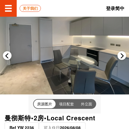
登录
简中
关于我们
房源图片
项目配套
外立面
曼彻斯特•2房•Local Crescent
Ref YW 2236
可入住日
2026/08/08