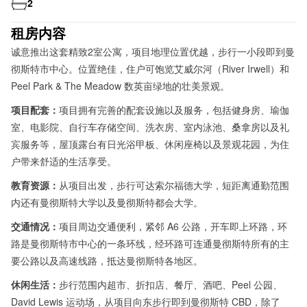
2
租房内容
诚意推出这套精致2室公寓，项目地理位置优越，步行一小段即到曼
彻斯特市中心。位置绝佳，住户可饱览艾威尔河（River Irwell）和
Peel Park & The Meadow 数英亩绿地的壮美景观。
项目配套：
项目拥有完善的配套设施以及服务，包括健身房、瑜伽
室、电影院、自行车存储空间、洗衣房、室内泳池、桑拿房以及礼
宾服务等，屋顶露台有日光浴甲板、休闲座椅以及景观花园，为住
户带来舒适的生活享受。
教育资源：
从项目出发，步行可达索尔福德大学，短距离通勤范围
内还有曼彻斯特大学以及曼彻斯特都会大学。
交通情况：
项目周边交通便利，紧邻 A6 公路，开车即上环路，环
路是曼彻斯特市中心的一条环线，经环路可连通曼彻斯特所有的主
要公路以及高速线路，抵达曼彻斯特各地区。
休闲生活：
步行范围内超市、折扣店、餐厅、酒吧、Peel 公园、
David Lewis 运动场，从项目向东步行即到曼彻斯特 CBD，除了