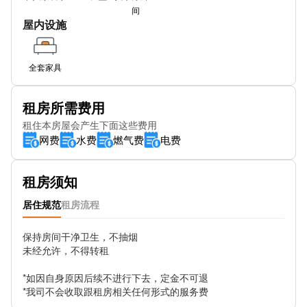
Great Clowes St
间
屋内设施
Salford Stn Stop WV
索尔福德克雷森特
全套家具
SUBWAY
租房所需费用
Chapel St (Stop Wu)
租住本房屋会产生下面这些费用
网费
水费
燃气费
电费
Salford Univeristy
Greengate West
租房须知
Blackline Trinity Cars
居住规范
租房流程
Oldfield Rd
保持房间干净卫生，不抽烟

未经允许，不得转租

West Egerton St
*如因自身原因后续不进行下去，定金不可退

Hulme Hall Rd
*我司不会收取跟租房相关任何形式的服务费
Quay St Stop WS