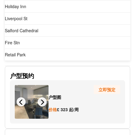
Holiday Inn
Liverpool St
Salford Cathedral
Fire Stn
Retail Park
SUBWAY
户型预约
Regent Bridge
立即预定
Sainsbury's
户型图
Ordsall Ln
价格
£ 323 起/周
Salford Ordsall
Water St