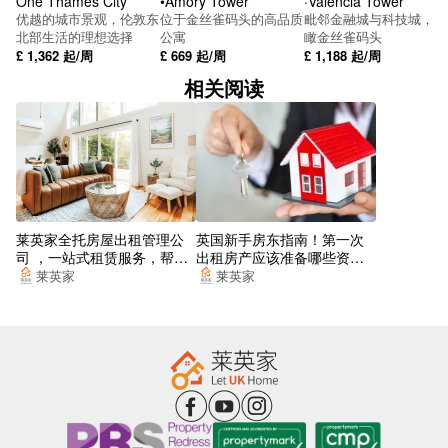
One Thames City
•Amory Tower
·Valencia Tower
优越的城市景观，伦敦东
位于金丝雀码头的高品质
毗邻金融城与科技城，俯
Knott Mill Stop B
北部生活的理想选择
公寓
瞰金丝雀码头
£
1,362
起/周
£
669
起/周
£
1,188
起/周
丁斯盖特
相关阅读
Shawgreen CL
Metrolink Deansgate Castlefield
Spinningfields
Watson St Stop Sr
莱英家全托房屋出租管理公
英国新手房东指南！第一次
司 ，一站式租赁服务，帮你
出租房产应该准备哪些资
Metrolink Deansgate Castlefield
找到梦想的居所
料？
莱英家
莱英家
John Rylands Library (Stop WH)
West Craven St
Deansgate Station
Stretford Rd