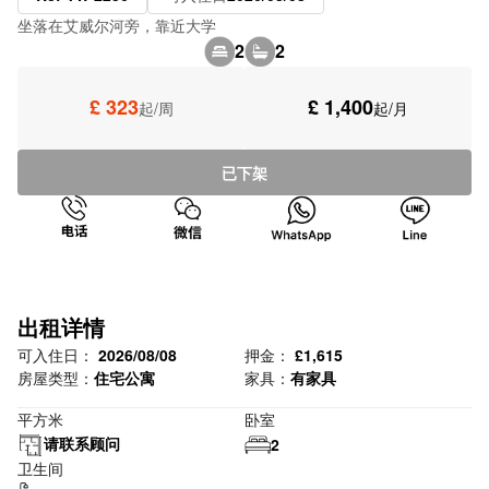
坐落在艾威尔河旁，靠近大学
2
2
£ 323
£ 1,400
起/周
起/月
已下架
出租详情
可入住日：
2026/08/08
押金：
£1,615
房屋类型：
住宅公寓
家具：
有家具
平方米
卧室
请联系顾问
2
卫生间