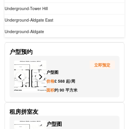
Underground-Tower Hill
Underground-Aldgate East
Underground-Aldgate
Underground-Whitechapel
户型预约
Underground-London Bridge
立即预定
Underground-Monument
户型图
Underground-Liverpool Street
价格
£ 588 起/周
Underground-Liverpool Street
面积
约 90 平方米
Underground-Monument
租房拼室友
Underground-Monument
户型图
Underground-Liverpool Street