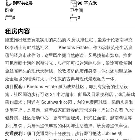
别墅共2层
90 平方米
卧室
卫生间
3
2
租房内容
隆重推出这套宽敞实用的高品质 3 房联排住宅，坐落于伦敦南华克
区泰晤士河畔成熟社区 ——Keetons Estate，作为承载英伦生活底
蕴的经典市政住宅，这里既坐拥自然静谧，又尽揽都市繁华。推窗
可见泰晤士河的粼粼波光，步行即可抵达河畔步道，沿途可欣赏到
金丝雀码头的现代天际线、伦敦塔桥的宏伟身姿，偶尔还能望见远
处金融城的璀璨灯火，将伦敦的古典与现代景观融为一体。
项目配套：
Keetons Estate 虽为成熟社区，却拥有完善的生活设
施：社区周边步行可达 24 小时超市、邮局及日常便利店，满足基础
采购需求；附近有 Southwark 公园，内设免费网球场、绿荫步道和
休闲草坪，是晨跑、遛弯或家庭野餐的理想选择；周边分布着 Pure
健身房、社区活动中心，更有韩国烧烤、日式拉面馆、越南料理等
多元餐饮，为居民提供丰富的休闲与生活选择。该房源提供车位。
交通便利：
项目交通网络十分便捷，步行即可抵达 Jubilee 线