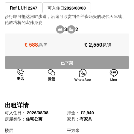
Ref LUH 2247
可入住日
2026/08/08
步行即可抵达河畔步道，沿途可欣赏到金丝雀码头的现代天际线、
伦敦塔桥的宏伟身姿
3
2
£ 588
£ 2,550
起/周
起/月
已下架
出租详情
可入住日：
2026/08/08
押金：
£2,940
房屋类型：
住宅公寓
家具：
有家具
楼层
平方米