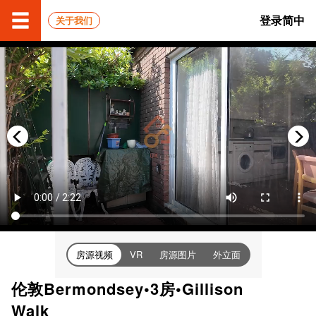
登录
简中
关于我们
房源视频
房源图片
外立面
VR
伦敦Bermondsey•3房•Gillison
Walk