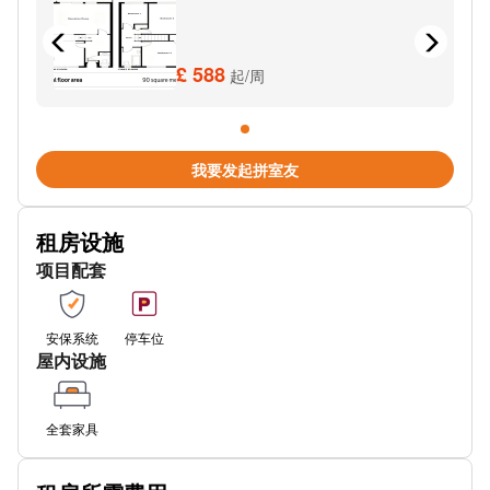
Underground-Liverpool Street
Underground-Bank
£ 588
起/周
Underground-Bank
Underground-Borough
我要发起拼室友
Underground-Cannon Street
租房设施
Underground-Cannon Street
项目配套
Underground-Stepney Green
Underground-Moorgate
安保系统
停车位
屋内设施
Underground-Moorgate
Underground-Moorgate
全套家具
Underground-Mansion House