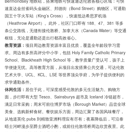
Bermondsey 地铁站，搭乘地铁可快速通达伦敦各核心区域：可快
速直达金丝雀码头金融区、邦德街（Bond Street）购物区，可通勤
国王十字火车站（King’s Cross），快速抵达希思罗机场
（Heathrow Airport）。此外，社区门口即有 188、47、381 等多
条公交路线，无缝衔接伦敦桥、加拿大水（Canada Water）等交通
枢纽，无论是通勤还是出行都高效省心。
教育资源：
项目周边教育资源丰富且优质，覆盖全年龄段学习需
求。周边有多所高评分中小学，包括 Holy Family Catholic Primary
School、Blackheath High School 等，教学质量广受认可，孩子上
学便捷无忧。高等教育方面，从项目出发搭乘公共交通，可达伦敦
艺术大学、UCL、KCL、LSE 等世界顶尖学府，为学子提供便利的
求学通勤条件。
休闲生活：
居住于此，可深度感受伦敦的多元生活魅力。购物方
面，步行即有大型 Tesco、Sainsburys 超市及 Iceland 冷链超市，
满足日常采购；周末可前往博罗市场（Borough Market）品尝全球
美食、选购新鲜食材。餐饮娱乐方面，周边汇聚了各国风味餐厅，
从地道英伦 pubs 到精致亚洲料理应有尽有；夜幕降临后，可沿泰
晤士河畔漫步至爵士酒吧小酌，或前往伦敦塔桥周边欣赏夜景。此