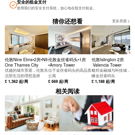
安全的租金支付
使用我们的安全支付系统，放心地在线支付租金。
猜你还想看
更多房源
伦敦Nine Elms•2房•N9
伦敦金丝雀码头•1房
伦敦Islington·2房
One Thames City
•Amory Tower
·Valencia Tower
优越的城市景观，伦敦东
位于金丝雀码头的高品质
毗邻金融城与科技城，俯
北部生活的理想选择
公寓
瞰金丝雀码头
£
1,362
起/周
£
669
起/周
£
1,188
起/周
相关阅读