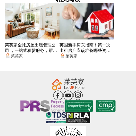
Lionel Street (Stop Nh3)
Birmingham Snow Hill Station Car Park
The Square Peg Stop Bs6
Railway Bridge (Stop Gc4)
莱英家全托房屋出租管理公
英国新手房东指南！第一次
司 ，一站式租赁服务，帮你
出租房产应该准备哪些资
SUBWAY
找到梦想的居所
料？
莱英家
莱英家
Lloyd House Stop Sq2
Colmore Circus (Stop Sh7)
Brindleyplace
St Chad's Metro Station
Dale House Stop Bs18
Steelhouse Lane (Stop Sh8)