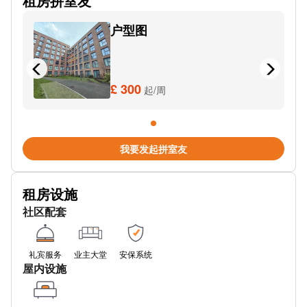
租房拼室友
Birmingham New Street Station
户型图
SUBWAY
伯明翰新街
Metro Grand Central
£ 300
起/周
Brunel St
Metro Town Hall
我要发起拼室友
Spring St
租房设施
Bromsgrove St Stop Ps2
社区配套
Bexhill Grove
Metro-Corporation Street
礼宾服务
业主大堂
安保系统
屋内设施
New St Station (Stop Ns3)
Leon (Leon, Birmingham New Street Station)