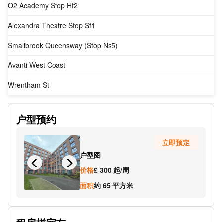
O2 Academy Stop Hf2
Alexandra Theatre Stop Sf1
Smallbrook Queensway (Stop Ns5)
Avanti West Coast
Wrentham St
SUBWAY
户型预约
Old Repertory Theatre Stop Ns13
立即预定
Navigation Street
户型图
Granville St
价格
£ 300 起/周
Cross Country Trains
面积
约 65 平方米
SUBWAY