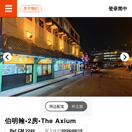
登录
简中
关于我们
周边配套
外立面
伯明翰•2房•The Axium
Ref CM 2249
可入住日
2026/09/15