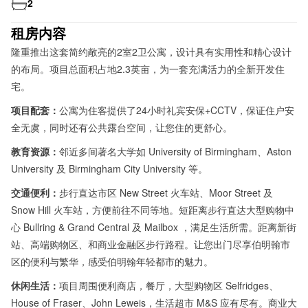
2
租房内容
隆重推出这套简约敞亮的2室2卫公寓，
设计具有实用性和精心设计
的布局。
项目总面积占地2.3英亩，为一套充满活力的全新开发住
宅
。
项目配套：
公寓为住客提供了24小时礼宾安保+CCTV，保证住户安
全无虞，同时还有公共露台空间，让您住的更舒心。
教育资源：
邻近多间著名大学如 University of Birmingham、Aston
University 及 Birmingham City University 等。
交通便利：
步行直达市区 New Street 火车站、Moor Street 及
Snow Hill 火车站，方便前往不同等地。短距离步行直达大型购物中
心 Bullring & Grand Central 及 Mailbox ，满足生活所需。
距离新街
站、高端购物区、和商业金融区步行路程。让您出门尽享伯明翰市
区的便利与繁华，感受伯明翰年轻都市的魅力
。
休闲生活：
项目周围便利商店，餐厅，大型购物区 Selfridges、
House of Fraser、John Leweis，生活超市 M&S 应有尽有
。
商业大