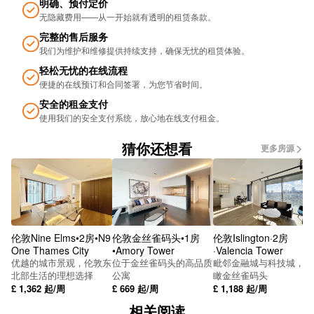
明确、预付定价
无隐藏费用——从一开始就有透明的租赁条款。
Bellevue
完整的售后服务
Carrs Lane Stop Bs16
我们为维护和维修提供持续支持，确保无忧的租​​赁体验。
轻松无忧的在线流程
Bishop St
便捷的在线预订和合同签署，为您节省时间。
Barrow Walk
安全的租金支付
使用我们的安全支付系统，放心地在线支付租金。
Lower Bull St (Stop Bs2)
猜你还想看
更多房源
Metro Bull Street
Metro Snow Hill
International Convention Centre Stop Pc7
伦敦Nine Elms•2房•N9
伦敦金丝雀码头•1房
伦敦Islington·2房
SUBWAY
One Thames City
•Amory Tower
·Valencia Tower
优越的城市景观，伦敦东
位于金丝雀码头的高品质
毗邻金融城与科技城，俯
SUBWAY
北部生活的理想选择
公寓
瞰金丝雀码头
£
1,362
起/周
£
669
起/周
£
1,188
起/周
SUBWAY
相关阅读