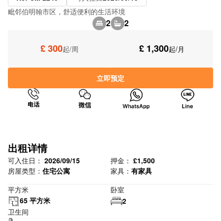
毗邻伯明翰市区，舒适便利的生活环境
2
2
£ 300
£ 1,300
起/周
起/月
立即预定
出租详情
可入住日：
2026/09/15
押金：
£1,500
房屋类型：
住宅公寓
家具：
有家具
平方米
卧室
65 平方米
2
卫生间