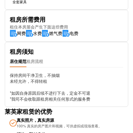
全套家具
Art Gallery Stop Es1
租房所需费用
Mowbray St
租住本房屋会产生下面这些费用
网费
水费
燃气费
电费
Barford St
Lower Essex St
租房须知
Lee Crescent
居住规范
租房流程
Markets Stop Mk2
保持房间干净卫生，不抽烟

未经允许，不得转租

Church St Stop Es2
*如因自身原因后续不进行下去，定金不可退

Colmore Row (Stop Sh1)
*我司不会收取跟租房相关任何形式的服务费
Great Charles St (Stop Nh2)
莱英家租赁的优势
Newhall St (Stop Gc3)
真实照片，真实房源
100% 真实的房产图片和视频，可供虚拟或现场查看。
Metro-Library