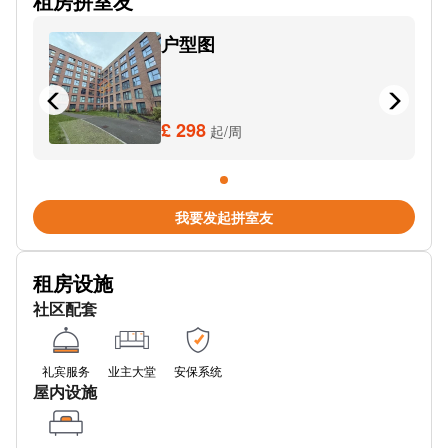
租房拼室友
Birmingham New Street Station
户型图
SUBWAY
伯明翰新街
Metro Grand Central
£ 298
起/周
Brunel St
Metro Town Hall
我要发起拼室友
Spring St
租房设施
Bromsgrove St Stop Ps2
社区配套
Bexhill Grove
Metro-Corporation Street
礼宾服务
业主大堂
安保系统
屋内设施
New St Station (Stop Ns3)
Leon (Leon, Birmingham New Street Station)