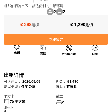
毗邻伯明翰市区，舒适便利的生活环境
2
2
£ 298
£ 1,290
起/周
起/月
立即预定
出租详情
可入住日：
2026/08/08
押金：
£1,490
房屋类型：
住宅公寓
家具：
有家具
平方米
卧室
70 平方米
2
卫生间