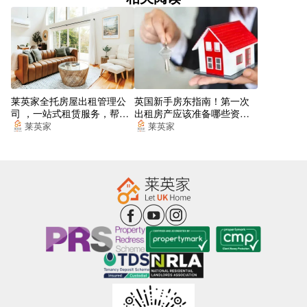
Lionel Street (Stop Nh3)
Birmingham Snow Hill Station Car Park
The Square Peg Stop Bs6
Railway Bridge (Stop Gc4)
莱英家全托房屋出租管理公
英国新手房东指南！第一次
司 ，一站式租赁服务，帮你
出租房产应该准备哪些资
SUBWAY
找到梦想的居所
料？
莱英家
莱英家
Lloyd House Stop Sq2
Colmore Circus (Stop Sh7)
Brindleyplace
St Chad's Metro Station
Dale House Stop Bs18
Steelhouse Lane (Stop Sh8)