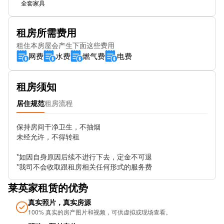
全套家具
Art Gallery Stop Es1
租房所需费用
Mowbray St
租住本房屋会产生下面这些费用
网费
水费
燃气费
电费
Barford St
Lower Essex St
租房须知
Lee Crescent
居住规范
租房流程
Markets Stop Mk2
保持房间干净卫生，不抽烟

未经允许，不得转租

Church St Stop Es2
*如因自身原因后续不进行下去，定金不可退

Colmore Row (Stop Sh1)
*我司不会收取跟租房相关任何形式的服务费
Great Charles St (Stop Nh2)
莱英家租赁的优势
Newhall St (Stop Gc3)
真实照片，真实房源
100% 真实的房产图片和视频，可供虚拟或现场查看。
Metro-Library