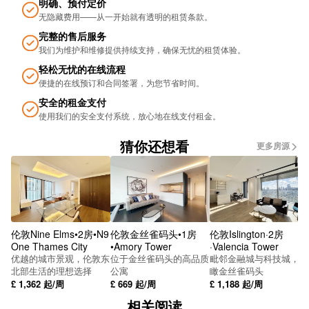
明确、预付定价
无隐藏费用——从一开始就有透明的租赁条款。
Bellevue
完整的售后服务
Carrs Lane Stop Bs16
我们为维护和维修提供持续支持，确保无忧的租​​赁体验。
轻松无忧的在线流程
Bishop St
便捷的在线预订和合同签署，为您节省时间。
Barrow Walk
安全的租金支付
使用我们的安全支付系统，放心地在线支付租金。
Lower Bull St (Stop Bs2)
猜你还想看
更多房源
Metro Bull Street
Metro Snow Hill
International Convention Centre Stop Pc7
伦敦Nine Elms•2房•N9
伦敦金丝雀码头•1房
伦敦Islington·2房
SUBWAY
One Thames City
•Amory Tower
·Valencia Tower
优越的城市景观，伦敦东
位于金丝雀码头的高品质
毗邻金融城与科技城，俯
SUBWAY
北部生活的理想选择
公寓
瞰金丝雀码头
£
1,362
起/周
£
669
起/周
£
1,188
起/周
SUBWAY
相关阅读