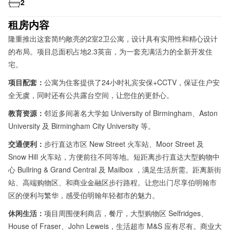
2
租房内容
隆重推出这套简约敞亮的2室2卫公寓，
设计具有实用性和精心设计
的布局。
项目总面积占地2.3英亩，为一套充满活力的全新开发住
宅
。
项目配套：
公寓为住客提供了24小时礼宾安保+CCTV，保证住户安
全无虞，同时还有公共露台空间，让您住的更舒心。
教育资源：
邻近多间著名大学如 University of Birmingham、Aston
University 及 Birmingham City University 等。
交通便利：
步行直达市区 New Street 火车站、Moor Street 及
Snow Hill 火车站，方便前往不同等地。短距离步行直达大型购物中
心 Bullring & Grand Central 及 Mailbox ，满足生活所需。
距离新街
站、高端购物区、和商业金融区步行路程。让您出门尽享伯明翰市
区的便利与繁华，感受伯明翰年轻都市的魅力
。
休闲生活：
项目周围便利商店，餐厅，大型购物区 Selfridges、
House of Fraser、John Leweis，生活超市 M&S 应有尽有
。
商业大