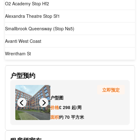
O2 Academy Stop Hf2
Alexandra Theatre Stop Sf1
Smallbrook Queensway (Stop Ns5)
Avanti West Coast
Wrentham St
SUBWAY
户型预约
Old Repertory Theatre Stop Ns13
立即预定
Navigation Street
户型图
Granville St
价格
£ 298 起/周
Cross Country Trains
面积
约 70 平方米
SUBWAY