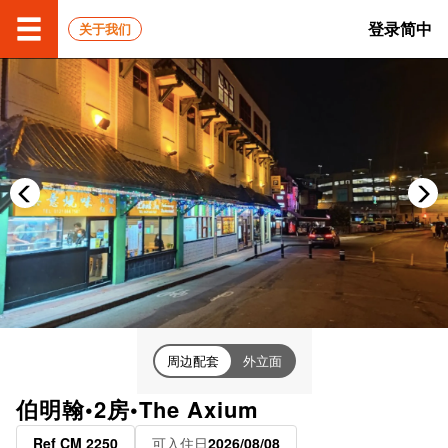
登录
简中
关于我们
周边配套
外立面
伯明翰•2房•The Axium
Ref CM 2250
可入住日
2026/08/08