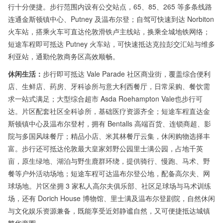
行十分便捷。步行范围内设有公交站点，65、85、265 等多条线路
连通金斯顿镇中心、Putney 及温布尔登；自驾可快速到达 Norbiton
火车站，搭乘火车可直达伦敦滑铁卢主线站，换乘全城地铁网络；
短途车程即可抵达 Putney 火车站，可快速抵达克拉彭交汇站与维多
利亚站，通勤伦敦商务区高效顺畅。
休闲生活：
步行即可抵达 Vale Parade 社区商业街，覆盖综合便利
店、生鲜店、药房、牙科诊所与意大利西餐厅，日常采购、餐饮需
求一站式满足；大型综合超市 Asda Roehampton Vale也步行可
达。片区配套社区全科诊所，基础医疗资源齐全；短途车程直达金
斯顿镇中心及温布尔登村，拥有 Bentalls 高端百货、连锁商超、影
院与多国风味餐厅；精品小店、米其林餐厅云集，休闲购物选择丰
富。步行还可抵达伦敦最大皇家郊野公园里士满公园，占地千英
亩，原生绿地、湖泊与野生鹿群环绕，提供骑行、慢跑、马术、野
餐等户外活动场地；短途车程可达温布尔登公地，配备高尔夫、网
球场地。片区坐拥 3 家私人高尔夫俱乐部、社区足球场与马术训练
场，还有 Dorich House 博物馆、里士满及温布尔登剧院，自然休闲
与文化娱乐资源兼备，既能享受近郊静谧自然，又可便捷抵达城镇
繁华商圈。