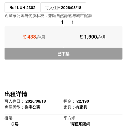
Ref LUH 2302
可入住日
2026/08/18
近皇家公园与优质私校，兼顾自然静谧与城市配套
1
1
£ 438
£ 1,900
起/周
起/月
已下架
出租详情
可入住日：
2026/08/18
押金：
£2,190
房屋类型：
住宅公寓
家具：
有家具
楼层
平方米
G层
请联系顾问