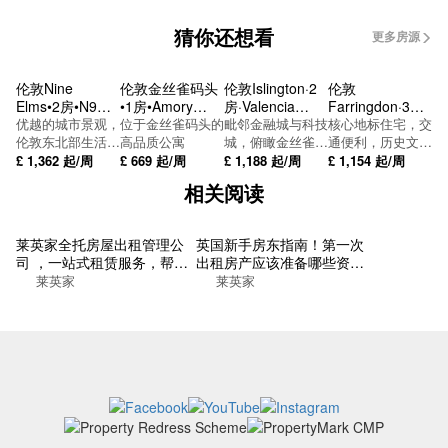
猜你还想看
更多房源
伦敦Nine
伦敦金丝雀码头
伦敦Islington·2
伦敦
Elms•2房•N9
•1房•Amory
房·Valencia
Farringdon·3房
One Thames
优越的城市景观，
Tower
位于金丝雀码头的
Tower
毗邻金融城与科技
·Dispatch House
核心地标住宅，交
City
伦敦东北部生活的
高品质公寓
城，俯瞰金丝雀码
通便利，历史文化
理想选择
头
悠久
£
1,362
起/周
£
669
起/周
£
1,188
起/周
£
1,154
起/周
相关阅读
莱英家全托房屋出租管理公
英国新手房东指南！第一次
司 ，一站式租赁服务，帮你
出租房产应该准备哪些资
找到梦想的居所
料？
莱英家
莱英家