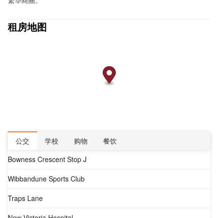
租房地图
公交
学校
购物
餐饮
Bowness Crescent Stop J
Wibbandune Sports Club
Traps Lane
New Victoria Hospital