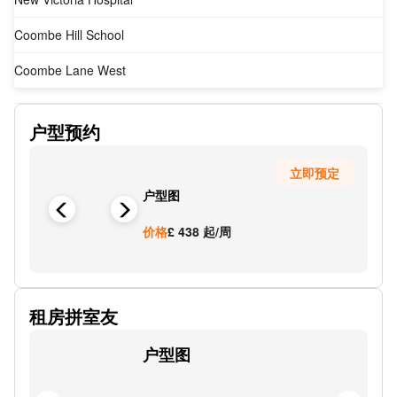
Coombe Hill School
Coombe Lane West
Holland Avenue
户型预约
Coombe Lane West New Victoria Hospital
立即预定
Coombe Girls School
户型图
Langley Grove
价格
£ 438 起/周
Cottenham Park Road
Oak Road Stop S
租房拼室友
Atkinson Close Copse Hill
户型图
Sycamore Grove
Cambridge Avenue