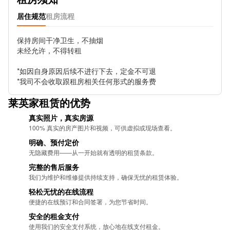
Trafalgar Court Stop F
居住规范
租房流程
Bushey Road Grand Drive Stop U
保持房间干净卫生，不抽烟

未经允许，不得转租

*如因自身原因后续不进行下去，定金不可退

*我司不会收取跟租房相关任何形式的服务费
莱英家租赁的优势
真实照片，真实房源
100% 真实的房产图片和视频，可供虚拟或现场查看。
明确、预付定价
无隐藏费用——从一开始就有透明的租赁条款。
完整的售后服务
我们为维护和维修提供持续支持，确保无忧的租​​赁体验。
轻松无忧的在线流程
便捷的在线预订和合同签署，为您节省时间。
安全的租金支付
使用我们的安全支付系统，放心地在线支付租金。