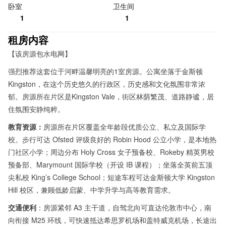
卧室
卫生间
1
1
租房内容
【该房源包水电网】
强烈推荐这套位于河畔温馨明亮的1室房源。公寓坐落于金斯顿
Kingston，在这个历史悠久的行政区，历史感和文化氛围非常浓
郁。房源所在片区是Kingston Vale，街区林荫繁茂、道路静谧，居
住氛围安静纯粹。
教育资源：
房源所在片区覆盖全年龄段优质公立、私立及国际学
校。步行可达 Ofsted 评级良好的 Robin Hood 公立小学，是本地热
门社区小学；周边分布 Holy Cross 女子预备校、Rokeby 精英男校
预备部、Marymount 国际学校（开设 IB 课程）；坐落全英前五顶
尖私校 King’s College School；短途车程可达金斯顿大学 Kingston
Hill 校区，兼顾低龄启蒙、中学升学与高等教育需求。
交通便利
：房源紧邻 A3 主干道，自驾北向可直达伦敦市中心，南
向衔接 M25 环线，可快速抵达希思罗机场和盖特威克机场，长途出