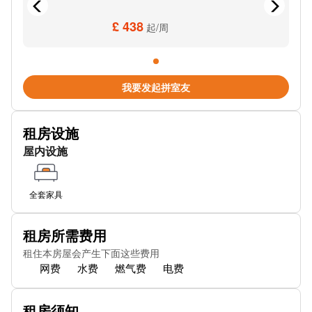
Huntley Way
£ 438
起/周
Cambridge Road
AG Cars Minicab Service
我要发起拼室友
Orchard Lane
租房设施
Avenue Road
屋内设施
诺比顿 (Norbiton Station)
Beverley Way Goals Sports Centre (Stop J)
全套家具
Raynes Park High School Stop U
租房所需费用
Farnham Gardens (Stop G)
租住本房屋会产生下面这些费用
网费
水费
燃气费
电费
Durham Road Stop J
Carters Bridge Stop L
租房须知