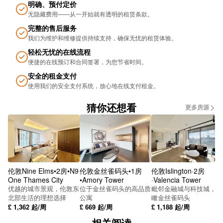
明确、预付定价
无隐藏费用——从一开始就有透明的租赁条款。
完整的售后服务
我们为维护和维修提供持续支持，确保无忧的租​​赁体验。
轻松无忧的在线流程
便捷的在线预订和合同签署，为您节省时间。
安全的租金支付
使用我们的安全支付系统，放心地在线支付租金。
猜你还想看
更多房源
伦敦Nine Elms•2房•N9
伦敦金丝雀码头•1房
伦敦Islington·2房
One Thames City
•Amory Tower
·Valencia Tower
优越的城市景观，伦敦东
位于金丝雀码头的高品质
毗邻金融城与科技城，俯
北部生活的理想选择
公寓
瞰金丝雀码头
£
1,362
起/周
£
669
起/周
£
1,188
起/周
相关阅读