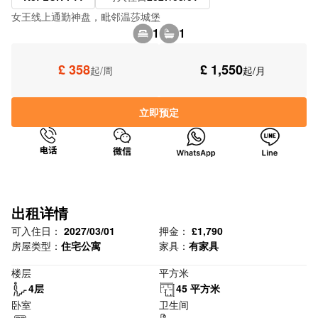
女王线上通勤神盘，毗邻温莎城堡
1
1
£ 358
£ 1,550
起/周
起/月
立即预定
出租详情
可入住日：
2027/03/01
押金：
£1,790
房屋类型：
住宅公寓
家具：
有家具
楼层
平方米
4层
45 平方米
卧室
卫生间