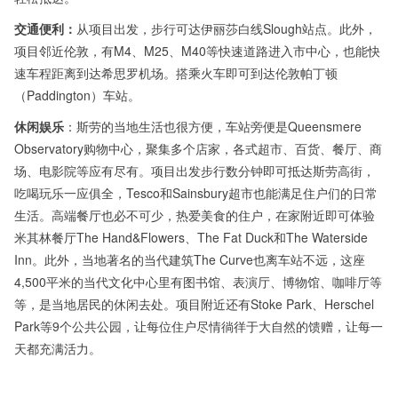
交通便利：
从项目出发，步行可达伊丽莎白线Slough站点。此外，
项目邻近伦敦，有M4、M25、M40等快速道路进入市中心，也能快
速车程距离到达希思罗机场。搭乘火车即可到达伦敦帕丁顿
（Paddington）车站。
休闲娱乐
：斯劳的当地生活也很方便，车站旁便是Queensmere
Observatory购物中心，聚集多个店家，各式超市、百货、餐厅、商
场、电影院等应有尽有。项目出发步行数分钟即可抵达斯劳高街，
吃喝玩乐一应俱全，Tesco和Sainsbury超市也能满足住户们的日常
生活。高端餐厅也必不可少，热爱美食的住户，在家附近即可体验
米其林餐厅The Hand&Flowers、The Fat Duck和The Waterside
Inn。此外，当地著名的当代建筑The Curve也离车站不远，这座
4,500平米的当代文化中心里有图书馆、表演厅、博物馆、咖啡厅等
等，是当地居民的休闲去处。项目附近还有Stoke Park、Herschel
Park等9个公共公园，让每位住户尽情徜徉于大自然的馈赠，让每一
天都充满活力。