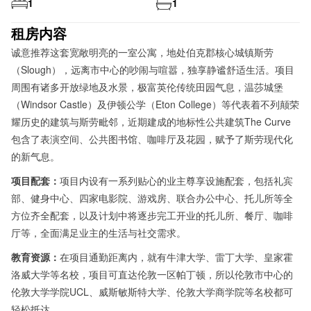
1
1
租房内容
诚意推荐这套宽敞明亮的一室公寓，地处伯克郡核心城镇斯劳
（Slough），远离市中心的吵闹与喧嚣，独享静谧舒适生活。项目
周围有诸多开放绿地及水景，极富英伦传统田园气息，温莎城堡
（Windsor Castle）及伊顿公学（Eton College）等代表着不列颠荣
耀历史的建筑与斯劳毗邻，近期建成的地标性公共建筑The Curve
包含了表演空间、公共图书馆、咖啡厅及花园，赋予了斯劳现代化
的新气息。
项目配套：
项目内设有一系列贴心的业主尊享设施配套，包括礼宾
部、健身中心、四家电影院、游戏房、联合办公中心、托儿所等全
方位齐全配套，以及计划中将逐步完工开业的托儿所、餐厅、咖啡
厅等，全面满足业主的生活与社交需求。
教育资源：
在项目通勤距离内，就有牛津大学、雷丁大学、皇家霍
洛威大学等名校，项目可直达伦敦一区帕丁顿，所以伦敦市中心的
伦敦大学学院UCL、威斯敏斯特大学、伦敦大学商学院等名校都可
轻松抵达。